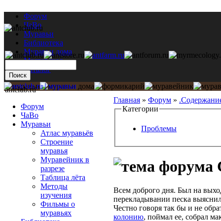
Форум
ЧаВо
Муравьи
Библиотека
Муравьи дома
Мастерская
Каталог
antclub.ru
Главная
»
Форум
»
.Содержани
Форум
Категории
ЧаВо
Муравьи
Проблемы
Атлас муравьёв
Строение
муравья
Муравейник в
разрезе
Таблица лёта
Методы
Всем доброго дня. Был на выход
изучения
перекладывании песка выяснило
Фильмы о
Честно говоря так бы и не обр
муравьях
колонию
, поймал ее, собрал м