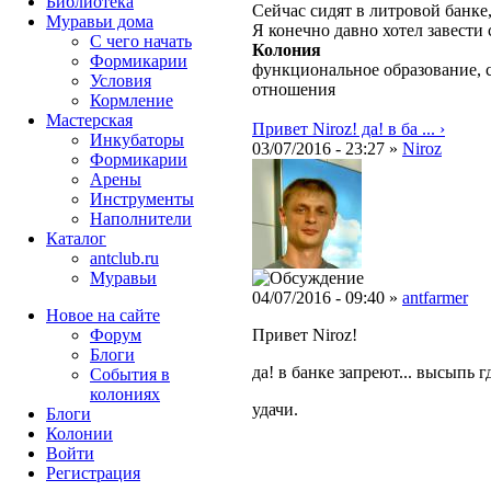
Библиотека
Сейчас сидят в литровой банке,
Муравьи дома
Я конечно давно хотел завести 
С чего начать
Колония
Формикарии
функциональное образование, 
Условия
отношения
Кормление
Мастерская
Привет Niroz! да! в ба ... ›
Инкубаторы
03/07/2016 - 23:27 »
Niroz
Формикарии
Арены
Инструменты
Наполнители
Каталог
antclub.ru
Муравьи
04/07/2016 - 09:40 »
antfarmer
Новое на сайте
Форум
Привет Niroz!
Блоги
да! в банке запреют... высыпь 
События в
колониях
удачи.
Блоги
Колонии
Войти
Peгиcтpaция