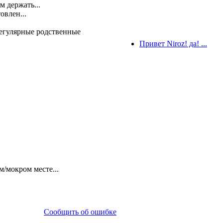
м держать...
овлен...
регулярные родственные
Привет Niroz! да! ...
м/мокром месте...
Сообщить об ошибке