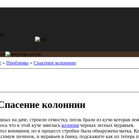
е
»
Проблемы
»
Спасение колоннии
Спасение колоннии
ных на даче, строили отмостку, песок брали из кучи которая леж
сь что в этой куче завелась
колония
черных лесных муравьев.
атил внимания, но в процессе стройки была обнаружена матка. К
аксимум личинок, и муравьев в банку, подскажите как их теперь 