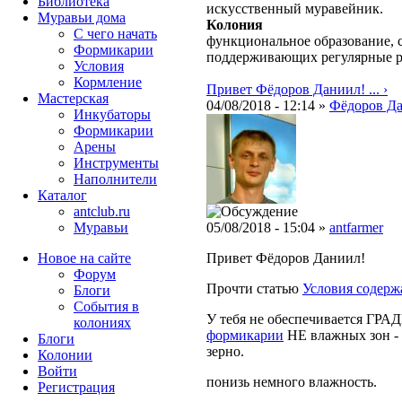
Библиотека
искусственный муравейник.
Муравьи дома
Колония
С чего начать
функциональное образование, с
Формикарии
поддерживающих регулярные 
Условия
Кормление
Привет Фёдоров Даниил! ... ›
Мастерская
04/08/2018 - 12:14 »
Фёдоров Д
Инкубаторы
Формикарии
Арены
Инструменты
Наполнители
Каталог
antclub.ru
Муравьи
05/08/2018 - 15:04 »
antfarmer
Новое на сайте
Привет Фёдоров Даниил!
Форум
Прочти статью
Условия содерж
Блоги
События в
У тебя не обеспечивается ГРА
колониях
формикарии
НЕ влажных зон - 
Блоги
зерно.
Колонии
Войти
понизь немного влажность.
Peгиcтpaция