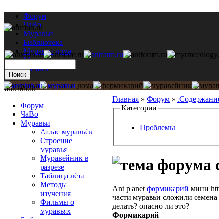
Форум
ЧаВо
Муравьи
Библиотека
Муравьи дома
Мастерская
Каталог
antclub.ru
Главная
»
Форум
»
.Содержани
Форум
Категории
ЧаВо
Муравьи
Проблемы
Атлас муравьёв
Строение
муравья
Муравейник в
разрезе
Таблица лёта
Методы
Ant planet
формикарий
мини http
изучения
части муравьи сложили семена 
Фильмы о
делать? опасно ли это?
муравьях
Формикарий