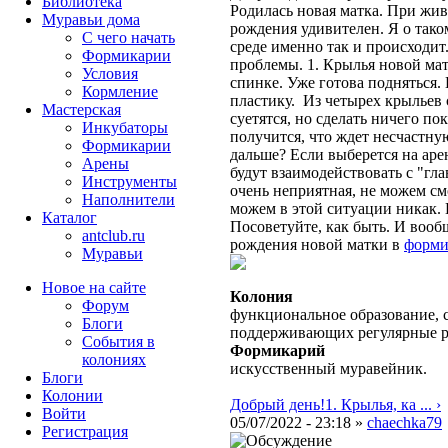
Библиотека
Родилась новая матка. При жив
Муравьи дома
рождения удивителен. Я о тако
С чего начать
среде именно так и происходит
Формикарии
проблемы. 1. Крылья новой ма
Условия
спинке. Уже готова подняться.
Кормление
пластику. Из четырех крыльев
Мастерская
суетятся, но сделать ничего по
Инкубаторы
получится, что ждет несчастную
Формикарии
дальше? Если выберется на аре
Арены
будут взаимодействовать с "гл
Инструменты
очень неприятная, не можем смо
Наполнители
можем в этой ситуации никак.
Каталог
Посоветуйте, как быть. И вооб
antclub.ru
рождения новой матки в
форми
Муравьи
Новое на сайте
Колония
Форум
функциональное образование, с
Блоги
поддерживающих регулярные 
События в
Формикарий
колониях
искусственный муравейник.
Блоги
Колонии
Добрый день!1. Крылья, ка ... ›
Войти
05/07/2022 - 23:18 »
chaechka79
Peгиcтpaция