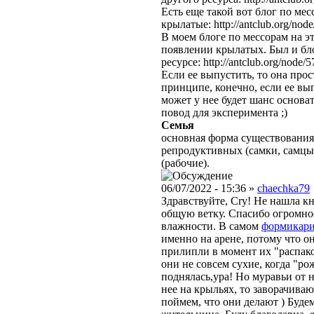
Есть еще такой вот блог по мес
крылатые: http://antclub.org/nod
В моем блоге по мессорам на эт
появлении крылатых. Был и бло
ресурсе: http://antclub.org/node/
Если ее выпустить, то она прос
принципе, конечно, если ее вып
может у нее будет шанс основа
повод для эксперимента ;)
Семья
основная форма существования
репродуктивных (самки, самцы
(рабочие).
06/07/2022 - 15:36 »
chaechka79
Здравствуйте, Cry! Не нашла к
общую ветку. Спасибо огромное
влажности. В самом
формикар
именно на арене, потому что о
прилипли в момент их "распаков
они не совсем сухие, когда "р
поднялась,ура! Но муравьи от н
нее на крыльях, то заворачиваю
поймем, что они делают ) Будем