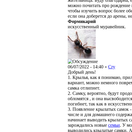
жительница. Буду благодарна, е
можно почитать про рождение 
чтобы изучить вопрос более обс
если она доберется до арены, 
Формикарий
искусственный муравейник.
06/07/2022 - 14:40 »
Cry
Добрый день!
1. Крылья, как я понимаю, при
вариант, можно немного поврем
самка отлипнет.
2. Самку, вероятно, будут про
обломятся , и она высвободитс
погибнет, так как в искусствен
3. Появление крылатых самок -
числе и для домашнего содержа
начинает выводить крылатых са
зарождались новые
семьи
. У м
выводились крылатые самки. А 