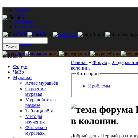
Форум
ЧаВо
Муравьи
Библиотека
Муравьи дома
Мастерская
Каталог
antclub.ru
Главная
»
Форум
»
.Содержани
Форум
колонии.
ЧаВо
Категории
Муравьи
Атлас муравьёв
Проблемы
Строение
муравья
Муравейник в
разрезе
Таблица лёта
Методы
в колонии.
изучения
Фильмы о
муравьях
Добрый день. Первый раз пиш