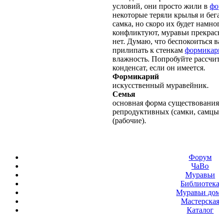
условий, они просто жили в
фо
некоторые теряли крылья и бега
самка, но скоро их будет намно
конфликтуют, муравьи прекрасн
нет. Думаю, что беспокоиться 
прилипать к стенкам
формикар
влажность. Попробуйте рассчит
конденсат, если он имеется.
Формикарий
искусственный муравейник.
Семья
основная форма существования
репродуктивных (самки, самцы
(рабочие).
Форум
ЧаВо
Муравьи
Библиотек
Муравьи до
Мастерска
Каталог