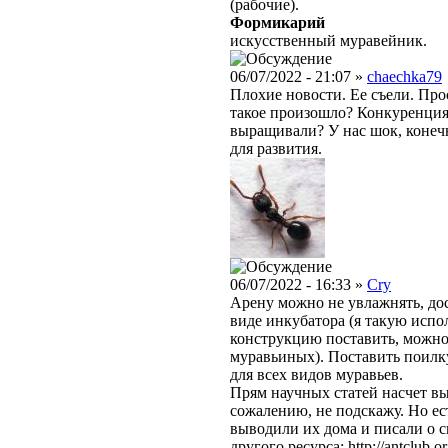
(рабочие).
Формикарий
искусственный муравейник.
06/07/2022 - 21:07 »
chaechka79
Плохие новости. Ее съели. Про
такое произошло? Конкуренция 
выращивали? У нас шок, конеч
для развития.
06/07/2022 - 16:33 »
Cry
Арену можно не увлажнять, дос
виде инкубатора (я такую испо
конструкцию поставить, можно 
муравьиных). Поставить поилку
для всех видов муравьев.
Прям научных статей насчет в
сожалению, не подскажу. Но ес
выводили их дома и писали о с
другого ресурса: http://antclub.o