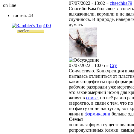
07/07/2022 - 13:02 »
chaechka79
on-line
Спасибо Вам большое за советы
выхаживали, кормили и не дали
гостей: 43
случилось. В природе, наверня
думать.
07/07/2022 - 10:05 »
Cry
Сочувствую. Конкуренция вряд 
пыталась отлепиться от пласти
какие-то дефекты при формиров
рабочие разорвали уже мертву
это закономерный исход для кр
живут в
семье
, но всё равно р
(вероятно, в связи с тем, что 
по факту он не наступал, вот к
жили в
формикарии
больше одн
Семья
основная форма существования
репродуктивных (самки, самцы