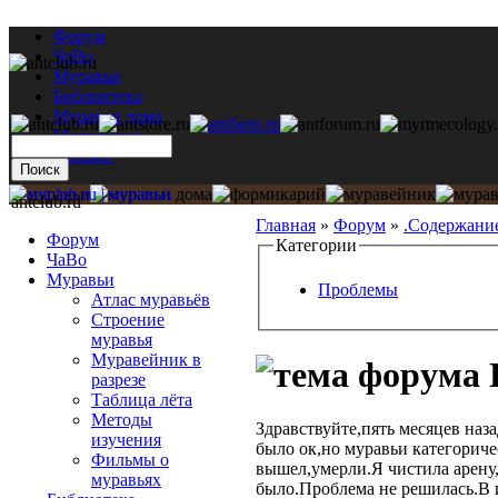
Форум
ЧаВо
Муравьи
Библиотека
Муравьи дома
Мастерская
Каталог
antclub.ru
Главная
»
Форум
»
.Содержани
Форум
Категории
ЧаВо
Муравьи
Проблемы
Атлас муравьёв
Строение
муравья
Муравейник в
разрезе
Таблица лёта
Методы
Здравствуйте,пять месяцев наз
изучения
было ок,но муравьи категоричес
Фильмы о
вышел,умерли.Я чистила арену,
муравьях
было.Проблема не решилась.В 