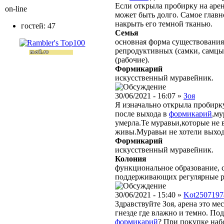
Если открыла пробирку на арене
on-line
может быть долго. Самое главн
накрыть его темной тканью.
гостей: 47
Семья
основная форма существования
репродуктивных (самки, самцы
(рабочие).
Формикарий
искусственный муравейник.
30/06/2021 - 16:07 »
Зоя
Я изначально открыла пробирк
после выхода в
формикарий
,му
умерла.Те муравьи,которые не 
живы.Муравьи не хотели выходи
Формикарий
искусственный муравейник.
Колония
функциональное образование, с
поддерживающих регулярные 
30/06/2021 - 15:40 »
Kot2507197
Здравствуйте Зоя, арена это ме
гнезде где влажно и темно. По
формикарий
? При покупке наб