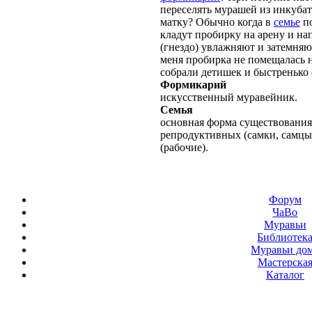
переселять мурашей из инкуба
матку? Обычно когда в
семье
по
кладут пробирку на арену и нап
(гнездо) увлажняют и затемняю
меня пробирка не помещалась н
собрали детишек и быстренько 
Формикарий
искусственный муравейник.
Семья
основная форма существования
репродуктивных (самки, самцы
(рабочие).
Форум
ЧаВо
Муравьи
Библиотек
Муравьи до
Мастерска
Каталог