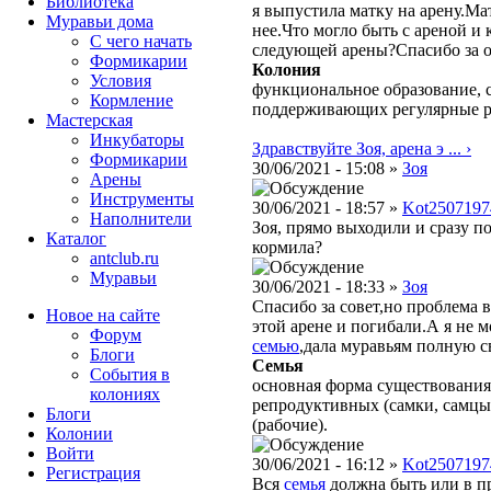
Библиотека
я выпустила матку на арену.Ма
Муравьи дома
нее.Что могло быть с ареной и
С чего начать
следующей арены?Спасибо за 
Формикарии
Колония
Условия
функциональное образование, с
Кормление
поддерживающих регулярные 
Мастерская
Инкубаторы
Здравствуйте Зоя, арена э ... ›
Формикарии
30/06/2021 - 15:08 »
Зоя
Арены
Инструменты
30/06/2021 - 18:57 »
Kot2507197
Наполнители
Зоя, прямо выходили и сразу по
Каталог
кормила?
antclub.ru
Муравьи
30/06/2021 - 18:33 »
Зоя
Спасибо за совет,но проблема 
Новое на сайте
этой арене и погибали.А я не м
Форум
семью
,дала муравьям полную с
Блоги
Семья
События в
основная форма существования
колониях
репродуктивных (самки, самцы
Блоги
(рабочие).
Колонии
Войти
30/06/2021 - 16:12 »
Kot2507197
Peгиcтpaция
Вся
семья
должна быть или в п