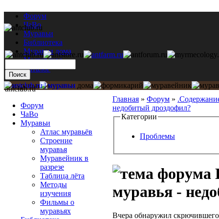
Форум
ЧаВо
Муравьи
Библиотека
Муравьи дома
Мастерская
Каталог
antclub.ru
Главная
»
Форум
»
.Содержани
Форум
недобитый дроздофил?
ЧаВо
Категории
Муравьи
Атлас муравьёв
Проблемы
Строение
муравья
Муравейник в
разрезе
Таблица лёта
Методы
муравья - нед
изучения
Фильмы о
муравьях
Вчера обнаружил скрючившегос