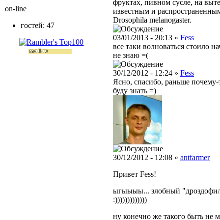
фруктах, пивном сусле, на выт
on-line
известным и распространенным
Drosophila melanogaster.
гостей: 47
03/01/2013 - 20:13 »
Fess
все таки волноваться стоило на
не знаю =(
30/12/2012 - 12:24 »
Fess
Ясно, спасибо, раньше почему-т
буду знать =)
30/12/2012 - 12:08 »
antfarmer
Привет Fess!
ыгыыыы... злобный "дроздофил" 
:)))))))))))))
ну конечно же такого быть не м