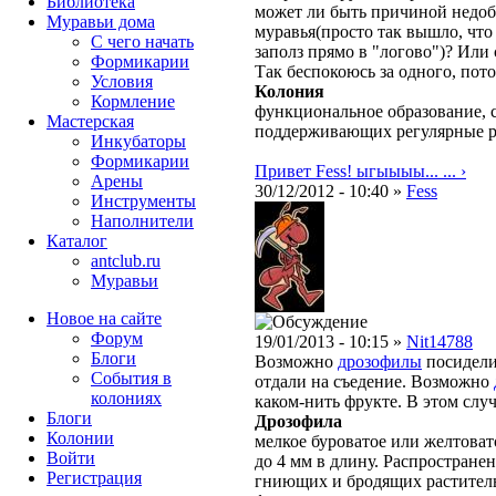
Библиотека
может ли быть причиной недоб
Муравьи дома
муравья(просто так вышло, что
С чего начать
заполз прямо в "логово")? Или
Формикарии
Так беспокоюсь за одного, пот
Условия
Колония
Кормление
функциональное образование, с
Мастерская
поддерживающих регулярные 
Инкубаторы
Формикарии
Привет Fess! ыгыыыы... ... ›
Арены
30/12/2012 - 10:40 »
Fess
Инструменты
Наполнители
Каталог
antclub.ru
Муравьи
Новое на сайте
Форум
19/01/2013 - 10:15 »
Nit14788
Блоги
Возможно
дрозофилы
посидели 
События в
отдали на съедение. Возможно
колониях
каком-нить фрукте. В этом случа
Блоги
Дрозофила
Колонии
мелкое буроватое или желтовато
Войти
до 4 мм в длину. Распростране
Peгиcтpaция
гниющих и бродящих раститель