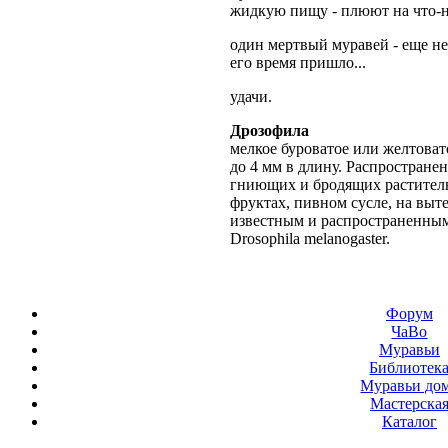
жидкую пищу - плюют на что-н
один мертвый муравей - еще не 
его время пришло...
удачи.
Дрозофила
мелкое буроватое или желтовато
до 4 мм в длину. Распростране
гниющих и бродящих раститель
фруктах, пивном сусле, на выт
известным и распространенным
Drosophila melanogaster.
Форум
ЧаВо
Муравьи
Библиотек
Муравьи до
Мастерска
Каталог