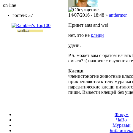
on-line
14/07/2016 - 18:48 »
antfarmer
гостей: 37
Привет ants and we!
нет, это не
клещи
удачи.
P.S. может вам с братом начать
смысл? ;( начните с изучения т
Клещи
членистоногие животные класс
прикрепляются к телу муравья 
паразитические клещи питаютс
пищи. Вывести клещей без уще
Форум
ЧаВо
Муравьи
Библиотек