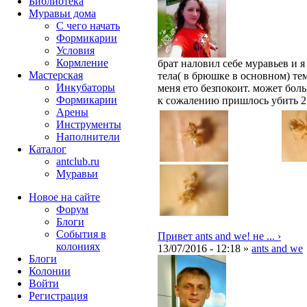
Библиотека
Муравьи дома
С чего начать
Формикарии
Условия
Кормление
брат наловил себе муравьев и я
Мастерская
тела( в брюшке в основном) те
Инкубаторы
меня ето безпокоит. может бол
Формикарии
к сожалению пришлось убить 2 м
Арены
Инструменты
Наполнители
Каталог
antclub.ru
Муравьи
Новое на сайте
Форум
Блоги
События в
Привет ants and we! не ... ›
колониях
13/07/2016 - 12:18 »
ants and we
Блоги
Колонии
Войти
Peгиcтpaция