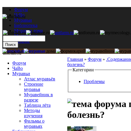
Форум
ЧаВо
Муравьи
Библиотека
Муравьи дома
Мастерская
Каталог
antclub.ru
Главная
»
Форум
»
.Содержани
Форум
болезнь?
ЧаВо
Категории
Муравьи
Атлас муравьёв
Проблемы
Строение
муравья
Муравейник в
разрезе
Таблица лёта
Методы
болезнь?
изучения
Фильмы о
муравьях