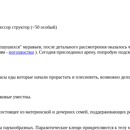
ессор структор (~50 особый)
ешушихся" муравьев, после детального рассмотрения оказалось 
ям -
ногохвостки
). Сегодня присоединил арену, попробую подсв
сы еды которые начали прорастать и плесневеть, возможно дело
аковые уместны.
состоящее из материнской и дочерних семей, поддерживающих 
а паукообразных. Паразитические клещи прикрепляются к телу м