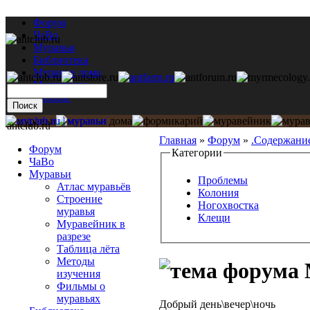
Форум
ЧаВо
Муравьи
Библиотека
Муравьи дома
Мастерская
Каталог
antclub.ru
Главная
»
Форум
»
.Содержани
Форум
Категории
ЧаВо
Муравьи
Проблемы
Атлас муравьёв
Колония
Строение
Ногохвостка
муравья
Клещи
Муравейник в
разрезе
Таблица лёта
Методы
изучения
Фильмы о
муравьях
Добрый день\вечер\ночь