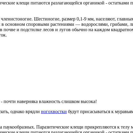
тические клещи питаются разлагающейся органикой - остатками 
д членистоногие. Шестиногие, размер 0,1-9 мм, населяют, главны
я в основном споровыми растениями — водорослями, грибами, 
 почве и подстилке лесов и лугов обычно на каждом квадратном
ок.
 - почти наверняка влажность слишком высока!
зать, однако врядли
ногохвостки
будут присасываться к муравья
а паукообразных. Паразитические клещи прикрепляются к телу м
тические клещи питаются разлагающейся органикой - остатками 