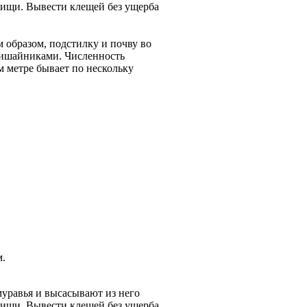
пищи. Вывести клещей без ущерба
м образом, подстилку и почву во
лишайниками. Численность
 метре бывает по нескольку
м.
уравья и высасывают из него
пищи. Вывести клещей без ущерба