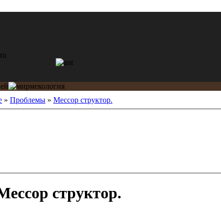
е
»
Проблемы
»
Мессор структор.
Мессор структор.