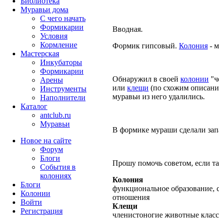
Библиотека
Муравьи дома
С чего начать
Формикарии
Вводная.
Условия
Кормление
Формик гипсовый.
Колония
- м
Мастерская
Инкубаторы
Формикарии
Обнаружил в своей
колонии
"ч
Арены
или
клещи
(по схожим описани
Инструменты
муравьи из него удалились.
Наполнители
Каталог
antclub.ru
Муравьи
В формике мураши сделали запа
Новое на сайте
Форум
Блоги
Прошу помочь советом, если т
События в
колониях
Колония
Блоги
функциональное образование, 
Колонии
отношения
Войти
Клещи
Peгиcтpaция
членистоногие животные класс