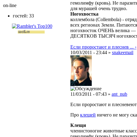
гемолимфу (кровь). Не парази
on-line
для мурашей очень трудно.
Ногохвостка
гостей: 33
коллембола (Collembola) - отря
всех регионах Земли. Питаютс
ногохвосток ОЧЕНЬ велика — в
ДЕСЯТКОВ ТЫСЯЧ ногохвост
Если проростают и плеснев ... ›
10/03/2011 - 23:44 »
snakeemail
11/03/2011 - 07:43 »
ant_nub
Если проростают и плесневеют
Про
клещей
ничего не могу ска
Клещи
членистоногие животные класс
гемолимфу (кровь). Не парази