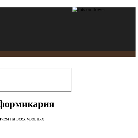
 формикария
ичем на всех уровнях