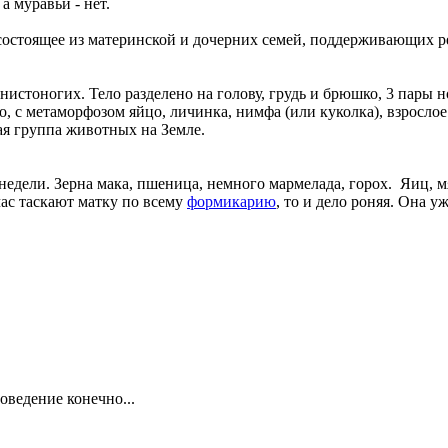
а муравьи - нет.
состоящее из материнской и дочерних семей, поддерживающих 
нистоногих. Тело разделено на голову, грудь и брюшко, 3 пары 
о, с метаморфозом яйцо, личинка, нимфа (или куколка), взрослое
ая группа животных на Земле.
недели. Зерна мака, пшеница, немного мармелада, горох. Яиц, м
ас таскают матку по всему
формикарию
, то и дело роняя. Она у
ведение конечно...