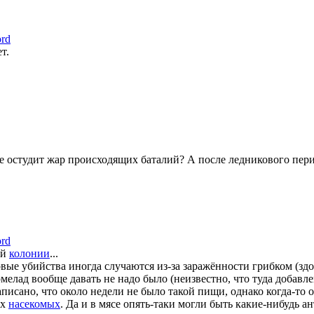
ord
т.
не остудит жар происходящих баталий? А после ледникового пери
ord
ой
колонии
...
вые убийства иногда случаются из-за заражённости грибком (зд
мелад вообще давать не надо было (неизвестно, что туда добавл
аписано, что около недели не было такой пищи, однако когда-то 
ых
насекомых
. Да и в мясе опять-таки могли быть какие-нибудь 