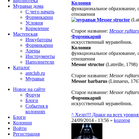
Библиотека
Колония
Муравьи дома
функциональное образование, 
С чего начать
отношения
Формикарии
Messor structor
(Lat
Условия
Кормление
Старое название:
Messor rufitars
Мастерская
Формикарий
Инкубаторы
искусственный муравейник.
Формикарии
Колония
Арены
функциональное образование, 
Инструменты
отношения
Наполнители
Messor structor
(Latreille, 1798)
Каталог
antclub.ru
Старое название:
Messor rufitars
Муравьи
Messor barbarus
(Linnaeus, 176
Новое на сайте
Старое название:
Messor rufitars
Форум
Формикарий
Блоги
искусственный муравейник.
События в
колониях
^ Хелп!!! Драки на всех уровн
Блоги
24/09/2014 - 13:56 »
kozorog
Колонии
Войти
Peгиcтpaция