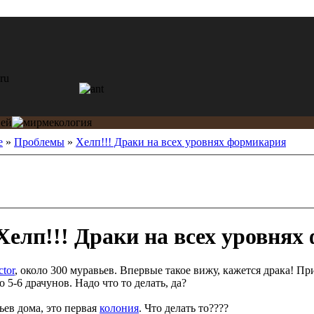
е
»
Проблемы
»
Хелп!!! Драки на всех уровнях формикария
елп!!! Драки на всех уровнях
ctor
, около 300 муравьев. Впервые такое вижу, кажется драка! Пр
о 5-6 драчунов. Надо что то делать, да?
ев дома, это первая
колония
. Что делать то????