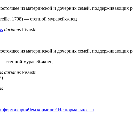
состоящее из материнской и дочерних семей, поддерживающих 
reille, 1798)
—
степной муравей-жнец
is
darianus
Pisarski
состоящее из материнской и дочерних семей, поддерживающих 
—
степной муравей-жнец
is darianus
Pisarski
7)
is
ях формикария
Чем кормили? Не нормально ... ›