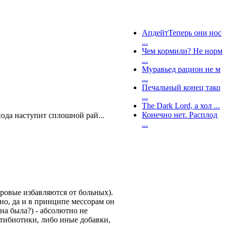
АпдейтТеперь они нос
...
Чем кормили? Не норм
...
Муравьед рацион не м
...
Печальный конец тако
...
The Dark Lord, а хол ...
Конечно нет. Расплод
ода наступит сплошной рай...
...
оровые избавляются от больных).
ено, да и в принципе мессорам он
она была?) - абсолютно не
антибиотики, либо иные добавки,