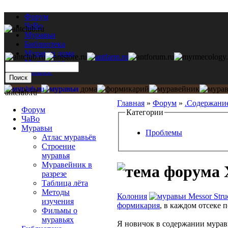
Форум
ЧаВо
Муравьи
Библиотека
Муравьи дома
Мастерская
Каталог
antclub.ru
Главная
»
Форум
»
.Содержани
Форум
Категории
ЧаВо
Муравьи
Проблемы
Атлас муравьёв
Строение
муравья
Муравейник в
Х
разрезе
Таблица лёта
Методы
Колония
Messor Stru
изучения
формикария
, в каждом отсеке п
Фильмы о
муравьях
Я новичок в содержании муравь