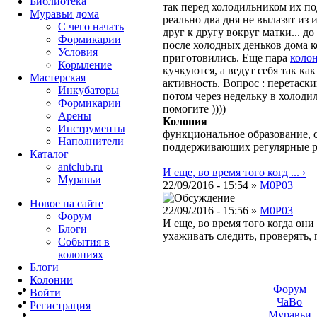
Библиотека
так перед холодильником их п
Муравьи дома
реально два дня не вылазят из 
С чего начать
друг к другу вокруг матки... д
Формикарии
после холодных деньков дома к
Условия
приготовились. Еще пара
коло
Кормление
кучкуются, а ведут себя так ка
Мастерская
активность. Вопрос : перетаски
Инкубаторы
потом через недельку в холодил
Формикарии
помогите ))))
Арены
Колония
Инструменты
функциональное образование, с
Наполнители
поддерживающих регулярные 
Каталог
antclub.ru
И еще, во время того когд ... ›
Муравьи
22/09/2016 - 15:54 »
M0P03
Новое на сайте
22/09/2016 - 15:56 »
M0P03
Форум
И еще, во время того когда он
Блоги
ухаживать следить, проверять,
События в
колониях
Блоги
Колонии
Форум
Войти
ЧаВо
Peгиcтpaция
Муравьи