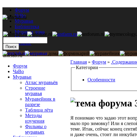
Форум
ЧаВо
Муравьи
Библиотека
Муравьи дома
Мастерская
Каталог
antclub.ru
Главная
»
Форум
»
.Содержани
Форум
Категории
ЧаВо
Муравьи
Особенности
Атлас муравьёв
Строение
муравья
Муравейник в
разрезе
Таблица лёта
Методы
Я понимаю что задаю этот вопр
изучения
мало про зимовку! Или я слепой
Фильмы о
теме. Итак, сейчас конец сент
муравьях
и даже очень, стоит ли инкуба