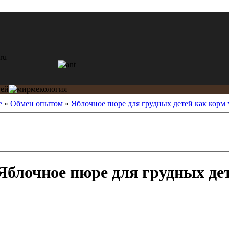
е
»
Обмен опытом
»
Яблочное пюре для грудных детей как корм
Яблочное пюре для грудных де