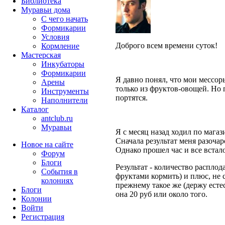
Библиотека
Муравьи дома
С чего начать
Формикарии
Условия
Доброго всем времени суток!
Кормление
Мастерская
Инкубаторы
Формикарии
Я давно понял, что мои мессор
Арены
только из фруктов-овощей. Но 
Инструменты
портятся.
Наполнители
Каталог
antclub.ru
Муравьи
Я с месяц назад ходил по мага
Сначала результат меня разоча
Новое на сайте
Однако прошел час и все встало
Форум
Блоги
Результат - количество расплод
События в
фруктами кормить) и плюс, не с
колониях
прежнему такое же (держу есте
Блоги
она 20 руб или около того.
Колонии
Войти
Peгиcтpaция