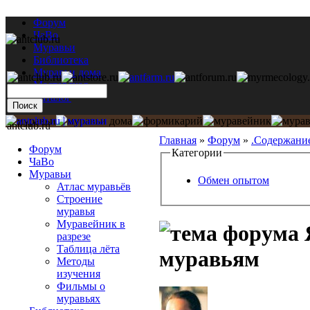
Форум
ЧаВо
Муравьи
Библиотека
Муравьи дома
Мастерская
Каталог
antclub.ru
Главная
»
Форум
»
.Содержани
Форум
Категории
ЧаВо
Муравьи
Обмен опытом
Атлас муравьёв
Строение
муравья
Муравейник в
разрезе
Таблица лёта
муравьям
Методы
изучения
Фильмы о
муравьях