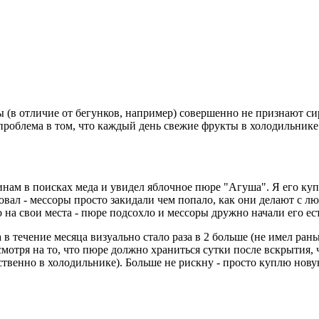
ы (в отличие от бегунков, например) совершенно не признают с
проблема в том, что каждый день свежие фрукты в холодильнике н
зинам в поисках меда и увидел яблочное пюре "Агуша". Я его ку
ровал - мессоры просто закидали чем попало, как они делают с
 на свои места - пюре подсохло и мессоры дружно начали его ест
а в течение месяца визуально стало раза в 2 больше (не имел ра
мотря на то, что пюре должно храниться сутки после вскрытия, 
ственно в холодильнике). Больше не рискну - просто куплю новую