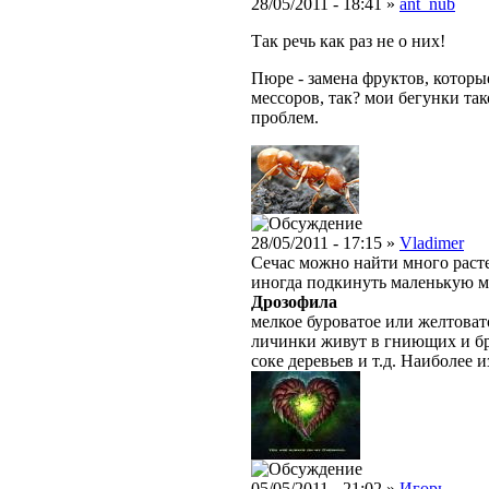
28/05/2011 - 18:41 »
ant_nub
Так речь как раз не о них!
Пюре - замена фруктов, которые
мессоров, так? мои бегунки так
проблем.
28/05/2011 - 17:15 »
Vladimer
Сечас можно найти много расте
иногда подкинуть маленькую 
Дрозофила
мелкое буроватое или желтоват
личинки живут в гниющих и бр
соке деревьев и т.д. Наиболее
05/05/2011 - 21:02 »
Игорь