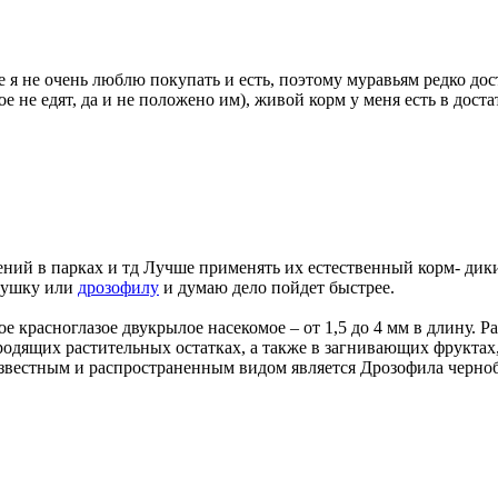
 я не очень люблю покупать и есть, поэтому муравьям редко дост
ое не едят, да и не положено им), живой корм у меня есть в дост
ний в парках и тд Лучше применять их естественный корм- дики
мушку или
дрозофилу
и думаю дело пойдет быстрее.
ое красноглазое двукрылое насекомое – от 1,5 до 4 мм в длину. 
одящих растительных остатках, а также в загнивающих фруктах
 известным и распространенным видом является Дрозофила чернобр