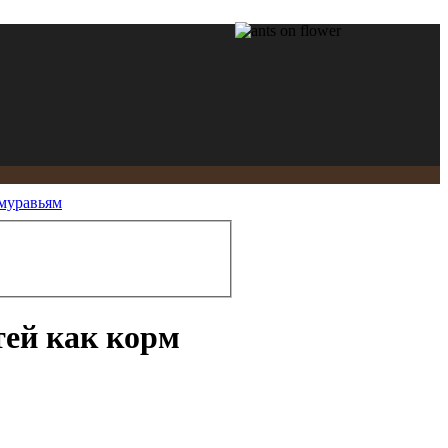
 муравьям
тей как корм