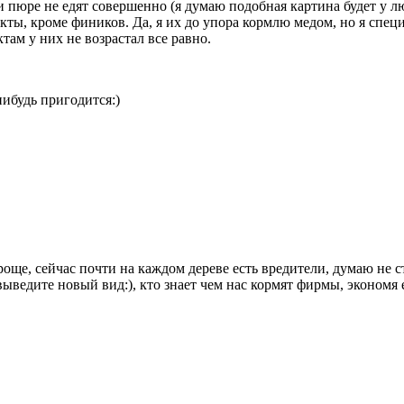
и пюре не едят совершенно (я думаю подобная картина будет у л
кты, кроме фиников. Да, я их до упора кормлю медом, но я специ
ктам у них не возрастал все равно.
нибудь пригодится:)
роще, сейчас почти на каждом дереве есть вредители, думаю не 
 выведите новый вид:), кто знает чем нас кормят фирмы, экономя