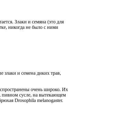
ается. Злаки и семяна (это для
атке, никогда не было с ними
е злаки и семена диких трав,
Распространены очень широко. Их
, пивном сусле, на вытекающем
юхая Drosophila melanogaster.