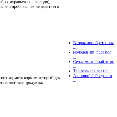
юбых муравьев - не жнецов),
ально пробовал им не давать его
Вторая приобретенная
...
молодец ant_nub! пол
...
Сечас можно найти мн
...
Так речь как раз не ...
А понял:) С бегункам
стоит кормить кормом который для
...
 естественные продукты.