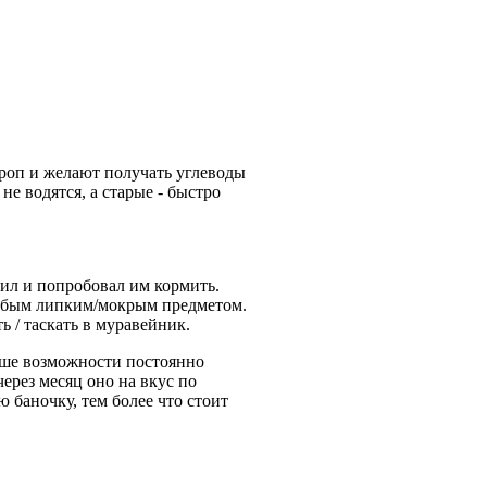
ироп и желают получать углеводы
е водятся, а старые - быстро
пил и попробовал им кормить.
 любым липким/мокрым предметом.
ь / таскать в муравейник.
ньше возможности постоянно
через месяц оно на вкус по
 баночку, тем более что стоит