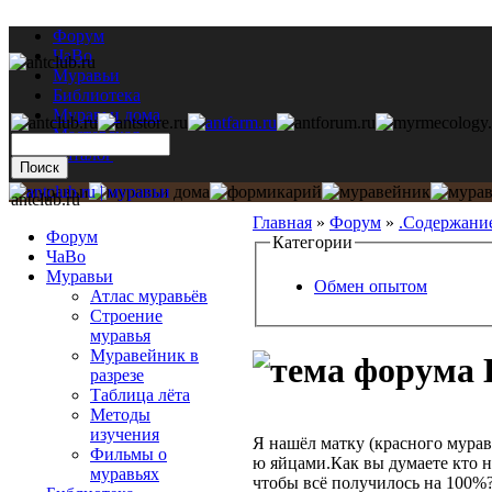
Форум
ЧаВо
Муравьи
Библиотека
Муравьи дома
Мастерская
Каталог
antclub.ru
Главная
»
Форум
»
.Содержани
Форум
Категории
ЧаВо
Муравьи
Обмен опытом
Атлас муравьёв
Строение
муравья
Муравейник в
разрезе
Таблица лёта
Методы
изучения
Я нашёл матку (красного муравь
Фильмы о
ю яйцами.Как вы думаете кто 
муравьях
чтобы всё получилось на 100%