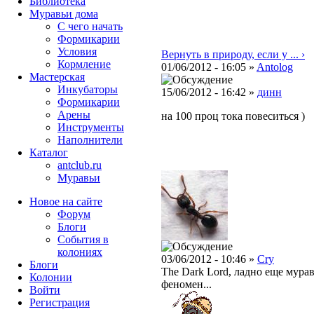
Библиотека
Муравьи дома
С чего начать
Формикарии
Условия
Вернуть в природу, если у ... ›
Кормление
01/06/2012 - 16:05 »
Antolog
Мастерская
Инкубаторы
15/06/2012 - 16:42 »
динн
Формикарии
Арены
на 100 проц тока повеситься )
Инструменты
Наполнители
Каталог
antclub.ru
Муравьи
Новое на сайте
Форум
Блоги
События в
колониях
03/06/2012 - 10:46 »
Cry
Блоги
The Dark Lord, ладно еще мурав
Колонии
феномен...
Войти
Peгиcтpaция