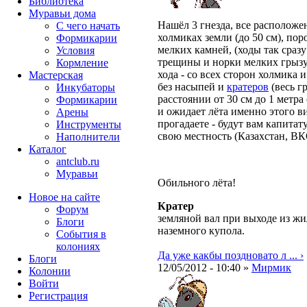
Библиотека
Муравьи дома
Нашёл 3 гнезда, все расположе
С чего начать
холмиках земли (до 50 см), по
Формикарии
мелких камней, (ходы так сразу
Условия
трещины и норки мелких грызун
Кормление
хода - со всех сторон холмика 
Мастерская
без насыпей и
кратеров
(весь гр
Инкубаторы
расстоянии от 30 см до 1 метра 
Формикарии
и ожидает лёта именно этого в
Арены
прогадаете - будут вам капитат
Инструменты
свою местность (Казахстан, ВКО
Наполнители
Каталог
antclub.ru
Муравьи
Обильного лёта!
Новое на сайте
Кратер
Форум
земляной вал при выходе из ж
Блоги
наземного купола.
События в
колониях
Да уже какбы поздновато л ... ›
Блоги
12/05/2012 - 10:40 »
Мирмик
Колонии
Войти
Peгиcтpaция