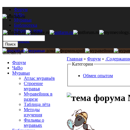
Форум
ЧаВо
Муравьи
Библиотека
Муравьи дома
Мастерская
Каталог
antclub.ru
Главная
»
Форум
»
.Содержани
Форум
Категории
ЧаВо
Муравьи
Обмен опытом
Атлас муравьёв
Строение
муравья
Муравейник в
M
разрезе
Таблица лёта
Методы
изучения
Фильмы о
муравьях