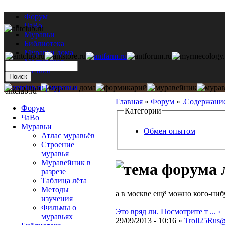
Форум
ЧаВо
Муравьи
Библиотека
Муравьи дома
Мастерская
Каталог
antclub.ru
Главная
»
Форум
»
.Содержани
Форум
Категории
ЧаВо
Муравьи
Обмен опытом
Атлас муравьёв
Строение
муравья
Муравейник в
разрезе
Таблица лёта
Методы
а в москве ещё можно кого-ниб
изучения
Фильмы о
Это вряд ли. Посмотрите т ... ›
муравьях
29/09/2013 - 10:16 »
Troll25Rus