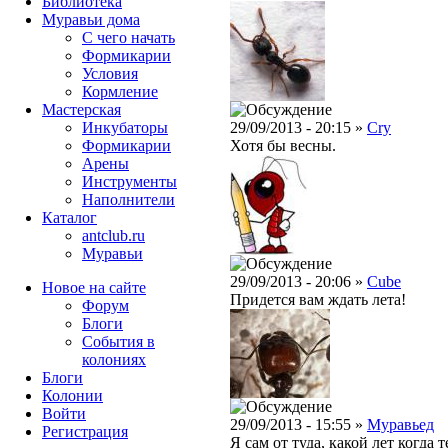
Библиотека
Муравьи дома
С чего начать
Формикарии
Условия
Кормление
Мастерская
Инкубаторы
29/09/2013 - 20:15 »
Cry
Формикарии
Хотя бы весны.
Арены
Инструменты
Наполнители
Каталог
antclub.ru
Муравьи
29/09/2013 - 20:06 »
Cube
Новое на сайте
Придется вам ждать лета!
Форум
Блоги
События в
колониях
Блоги
Колонии
Войти
29/09/2013 - 15:55 »
Муравьед
Peгиcтpaция
Я сам от туда, какой лет когда 