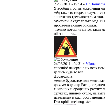
25/08/2011 - 19:54 »
Dr.Bormenta
Я вообще против кормления ма
мёд так, что скорее получается
аппетитно трескают это матки.
заметили, а едят только мёд. 
просвечивающие брюшки.
Только потом на маток такая л
обязанности...
24/08/2011 - 04:31 »
Vikuta
спасибо! накормил их всех пом
делись куда то все!
Дрозофила
мелкое буроватое или желтовато
до 4 мм в длину. Распростране
гниющих и бродящих раститель
фруктах, пивном сусле, на выт
известным и распространенным
Drosophila melanogaster.