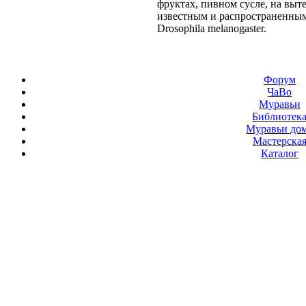
фруктах, пивном сусле, на выт
известным и распространенным
Drosophila melanogaster.
Форум
ЧаВо
Муравьи
Библиотек
Муравьи до
Мастерска
Каталог