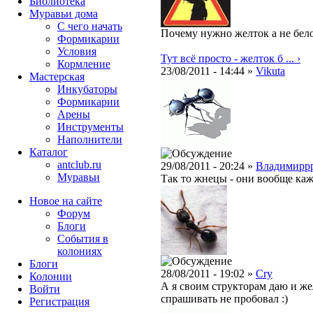
Библиотека
Муравьи дома
С чего начать
Почему нужно желток а не бело
Формикарии
Условия
Тут всё просто - желток б ... ›
Кормление
23/08/2011 - 14:44 »
Vikuta
Мастерская
Инкубаторы
Формикарии
Арены
Инструменты
Наполнители
Каталог
antclub.ru
29/08/2011 - 20:24 »
Владимирр
Муравьи
Так то жнецы - они вообще каже
Новое на сайте
Форум
Блоги
События в
колониях
Блоги
28/08/2011 - 19:02 »
Cry
Колонии
А я своим структорам даю и жел
Войти
спрашивать не пробовал :)
Peгиcтpaция