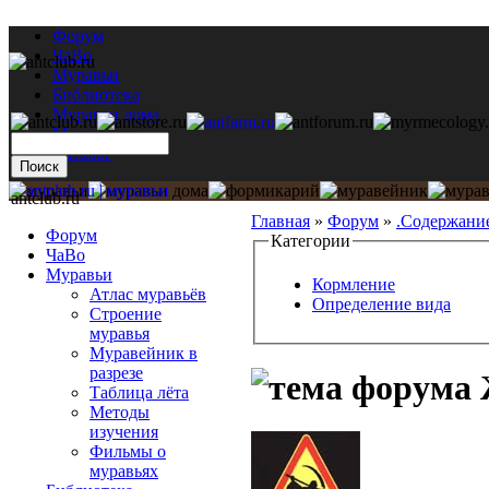
Форум
ЧаВо
Муравьи
Библиотека
Муравьи дома
Мастерская
Каталог
antclub.ru
Главная
»
Форум
»
.Содержани
Форум
Категории
ЧаВо
Муравьи
Кормление
Атлас муравьёв
Определение вида
Строение
муравья
Муравейник в
разрезе
Таблица лёта
Методы
изучения
Фильмы о
муравьях