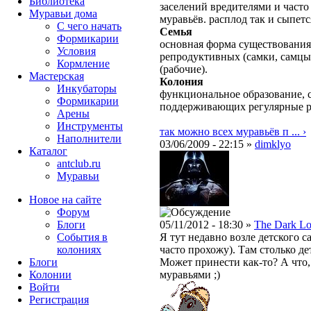
Библиотека
заселений вредителями и част
Муравьи дома
муравьёв. расплод так и сыпетс
С чего начать
Семья
Формикарии
основная форма существования
Условия
репродуктивных (самки, самцы
Кормление
(рабочие).
Мастерская
Колония
Инкубаторы
функциональное образование, с
Формикарии
поддерживающих регулярные 
Арены
Инструменты
так можно всех муравьёв п ... ›
Наполнители
03/06/2009 - 22:15 »
dimklyo
Каталог
antclub.ru
Муравьи
Новое на сайте
Форум
Блоги
05/11/2012 - 18:30 »
The Dark Lo
События в
Я тут недавно возле детского с
колониях
часто прохожу). Там столько де
Блоги
Может принести как-то? А что,
Колонии
муравьями ;)
Войти
Peгиcтpaция