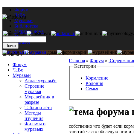
Форум
ЧаВо
Муравьи
Библиотека
Муравьи дома
Мастерская
Каталог
antclub.ru
Главная
»
Форум
»
.Содержани
Форум
Категории
ЧаВо
Муравьи
Кормление
Атлас муравьёв
Колония
Строение
Семья
муравья
Муравейник в
разрезе
Таблица лёта
Методы
изучения
Фильмы о
собственно что будет если кор
муравьях
занятий часто обследую пни и