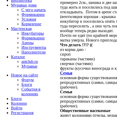
Библиотека
примерно 2см., шишка и две ша
Муравьи дома
туда жить и поселились под ша
С чего начать
откладывать. Потом в арене ста
Формикарии
(вентиляция хорошая - крышка 
Условия
инкубатор и поселились опять 
Кормление
туда пересилить , а они чуть по
Мастерская
вообще теперь редко выходят.
Инкубаторы
Почти не едят (по крайней мер
Формикарии
матка умерла. Нового приплода
Арены
Что делать !?!? ((
Инструменты
из корма даю :
Наполнители
сироп
Каталог
тараканы (частями)
antclub.ru
сверчки (частями)
Муравьи
фрукты (кусочки винограда и к
Семья
Новое на сайте
основная форма существовани
Форум
репродуктивных (самки, самцы
Блоги
(рабочие).
События в
Семья
колониях
основная форма существования
Блоги
репродуктивных (самки, самцы
Колонии
(рабочие).
Войти
Общественные насекомые
Peгиcтpaция
живут колониями (пчелы, мурав