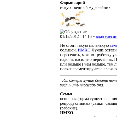
Формикарий
искусственный муравейник.
01/12/2012 - 14:16 »
влад-елесин
Не стоит такую маленькую
сем
большой.
ИМХО
Лучше остав
переселить, можно трубочку ук
надо их насильно переселять. 
или больше ( чем больше, тем л
поэксперементируйте с влажно
P.s. камеры лучше делать пом
увеличить пложадь дна.
Семья
основная форма существования
репродуктивных (самки, самцы
(рабочие).
ИМХО