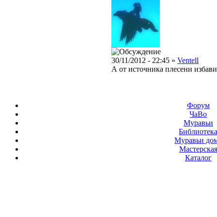
30/11/2012 - 22:45 »
Ventell
А от источника плесени избав
Форум
ЧаВо
Муравьи
Библиотек
Муравьи до
Мастерска
Каталог