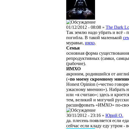
01/12/2012 - 08:08 »
The Dark L
Так землю надо убрать и всё - 
погибла. В такой маленькой
се
муравьи,
имхо
.
Семья
основная форма существования
репродуктивных (самки, самцы
(рабочие).
ИМХО
акроним, родившийся от англ
(«
по моему скромному мнени
Honest Opinion («честно говоря»
ужасному мнению»). Набрать 
или «я считаю»; здесь и кроетс
тем, великий и могучий русски
расшифровать «ИМХО» по-свое
30/11/2012 - 23:16 »
Юрий О.
да. плесень появляется если ед
сейчас если кладу еду утром -