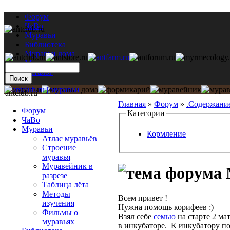
Форум
ЧаВо
Муравьи
Библиотека
Муравьи дома
Мастерская
Каталог
antclub.ru
Главная
»
Форум
»
.Содержани
Форум
Категории
ЧаВо
Муравьи
Кормление
Атлас муравьёв
Строение
муравья
Муравейник в
разрезе
Таблица лёта
Методы
Всем привет !
изучения
Нужна помощь корифеев :)
Фильмы о
Взял себе
семью
на старте 2 ма
муравьях
в инкубаторе. К инкубатору по