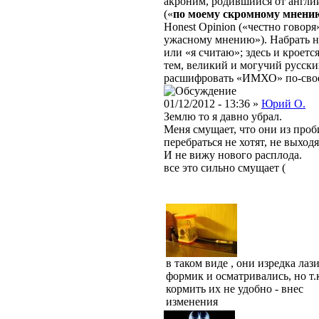
акроним, родившийся от англ
(«
по моему скромному мнени
Honest Opinion («честно говоря»
ужасному мнению»). Набрать 
или «я считаю»; здесь и кроетс
тем, великий и могучий русски
расшифровать «ИМХО» по-свое
01/12/2012 - 13:36 »
Юрий О.
Землю то я давно убрал.
Меня смущает, что они из проб
перебраться не хотят, не выход
И не вижу нового расплода.
все это сильно смущает (
в таком виде , они изредка лаз
формик и осматривались, но т.
кормить их не удобно - внес
изменения