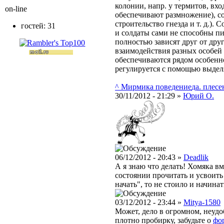
колонии, напр. у термитов, вх
on-line
обеспечивают размножение), со
строительство гнезда и т. д.).
гостей: 31
и солдаты сами не способны пи
полностью зависят друг от дру
взаимодействия разных особей
обеспечиваются рядом особенно
регулируется с помощью выдел
^ Мирмика поведение
да. плесен
30/11/2012 - 21:29 »
Юрий О.
06/12/2012 - 20:43 »
Deadlik
А я знаю что делать! Хомяка в
состоянии прочитать и усвоить 
начать", то не стоило и начинат
03/12/2012 - 23:44 »
Mitya-1580
Может, дело в огромном, неуд
плотно пробирку, забудьте о
фо