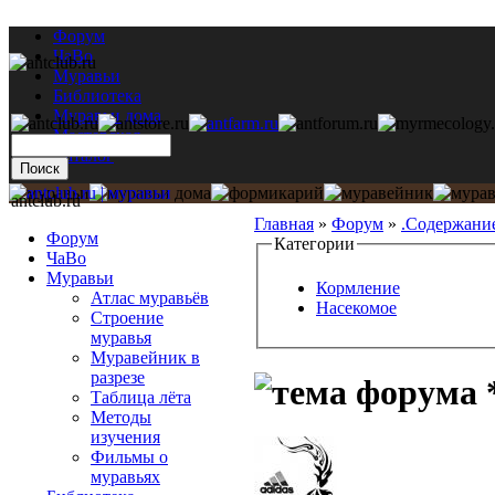
Форум
ЧаВо
Муравьи
Библиотека
Муравьи дома
Мастерская
Каталог
antclub.ru
Главная
»
Форум
»
.Содержани
Форум
Категории
ЧаВо
Муравьи
Кормление
Атлас муравьёв
Насекомое
Строение
муравья
Муравейник в
разрезе
Таблица лёта
Методы
изучения
Фильмы о
муравьях