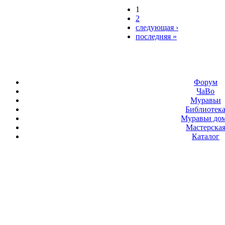
1
2
следующая ›
последняя »
Форум
ЧаВо
Муравьи
Библиотек
Муравьи до
Мастерска
Каталог