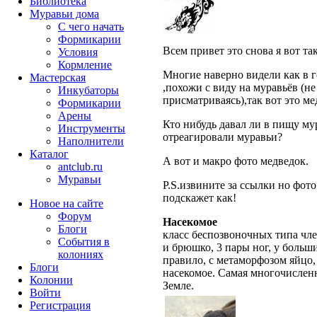
Библиотека
Муравьи дома
С чего начать
Формикарии
Всем привет это снова я вот та
Условия
Кормление
Многие наверно видели как в г
Мастерская
,похожи с виду на муравьёв (н
Инкубаторы
присматриваясь),так вот это м
Формикарии
Арены
Кто нибудь давал ли в пищу му
Инструменты
отреагировали муравьи?
Наполнители
Каталог
А вот и макро фото медведок.
antclub.ru
Муравьи
P.S.извините за ссылки но фото
подскажет как!
Новое на сайте
Форум
Насекомое
Блоги
класс беспозвоночных типа чле
События в
и брюшко, 3 пары ног, у больш
колониях
правило, с метаморфозом яйцо,
Блоги
насекомое. Самая многочислен
Колонии
Земле.
Войти
Peгиcтpaция