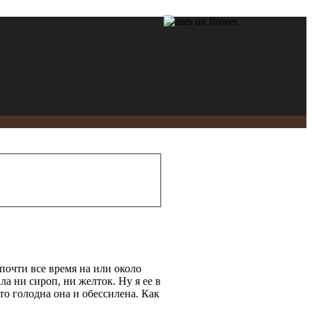
почти все время на или около
ла ни сироп, ни желток. Ну я ее в
то голодна она и обессилена. Как