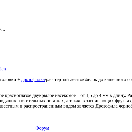
...
den
 головки +
дрозофилка
\расстертый желток\белок до кашечного со
ое красноглазое двукрылое насекомое – от 1,5 до 4 мм в длину. 
одящих растительных остатках, а также в загнивающих фруктах
 известным и распространенным видом является Дрозофила чернобр
Форум