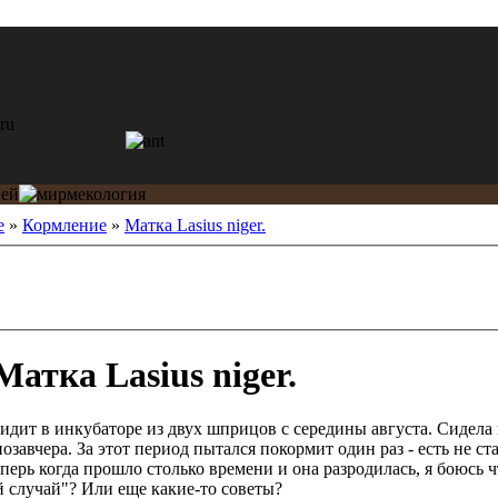
е
»
Кормление
»
Матка Lasius niger.
атка Lasius niger.
идит в инкубаторе из двух шприцов с середины августа. Сидела 
озавчера. За этот период пытался покормит один раз - есть не ста
перь когда прошло столько времени и она разродилась, я боюсь ч
 случай"? Или еще какие-то советы?