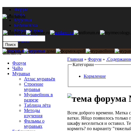
Форум
ЧаВо
Муравьи
Библиотека
Муравьи дома
Мастерская
Каталог
antclub.ru
Главная
»
Форум
»
.Содержани
Форум
Категории
ЧаВо
Муравьи
Кормление
Атлас муравьёв
Строение
муравья
Муравейник в
М
разрезе
Таблица лёта
Методы
Всем доброго времени. Матка с
изучения
ватки. Яйцо появилось только п
Фильмы о
шкафу веселиться и оставил. Те
муравьях
кормить? по варианту "тяжелый