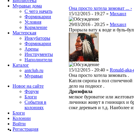
Библиотека
Муравьи дома
Она просто хотела зимоват ... ›
С чего начать
15/12/2015 - 19:27 »
Михаил
Формикарии
Условия
29/03/2016 - 20:25 »
Михаил
Кормление
Прорыла вату к воде и буль-буль
Мастерская
Инкубаторы
Формикарии
Арены
Инструменты
Наполнители
Каталог
15/12/2015 - 20:40 »
Ronald-aka-
antclub.ru
Она просто хотела зимовать .
Муравьи
Капля сиропа в пол спичечной
Новое на сайте
дело на подносе .
Форум
Дрозофила
Блоги
мелкое буроватое или желтоват
События в
личинки живут в гниющих и бр
колониях
соке деревьев и т.д. Наиболее
Блоги
Колонии
Войти
Peгиcтpaция