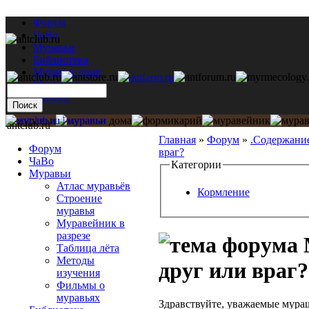
Форум
ЧаВо
Муравьи
Библиотека
Муравьи дома
Мастерская
Каталог
antclub.ru
Главная
»
Форум
»
.Содержани
Форум
враг?
ЧаВо
Категории
Муравьи
Атлас муравьёв
Кормление
Строение
муравья
Муравейник в
разрезе
Таблица лёта
Методы
друг или враг?
изучения
Фильмы о
муравьях
Здравствуйте, уважаемые мур