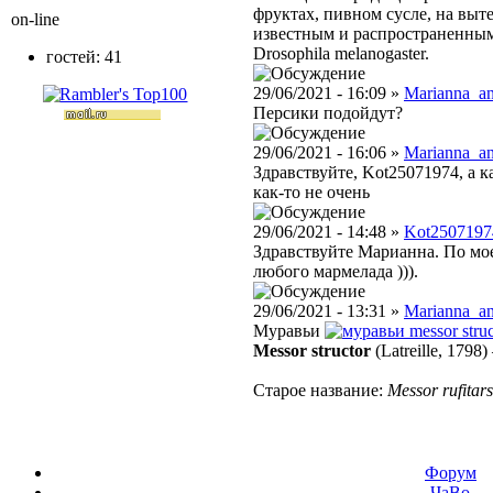
фруктах, пивном сусле, на выт
on-line
известным и распространенным
Drosophila melanogaster.
гостей: 41
29/06/2021 - 16:09 »
Marianna_an
Персики подойдут?
29/06/2021 - 16:06 »
Marianna_an
Здравствуйте, Kot25071974, а к
как-то не очень
29/06/2021 - 14:48 »
Kot2507197
Здравствуйте Марианна. По мо
любого мармелада ))).
29/06/2021 - 13:31 »
Marianna_an
Муравьи
messor struc
Messor structor
(Latreille, 1798)
Старое название:
Messor rufitars
Форум
ЧаВо