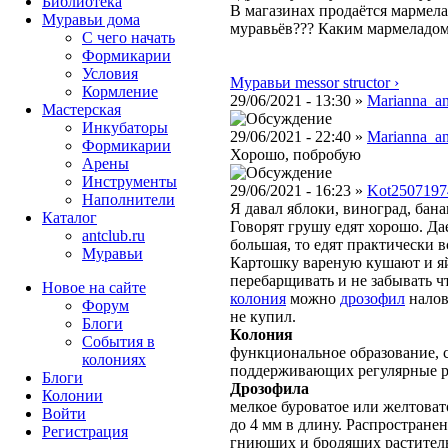
Библиотека
В магазинах продаётся мармел
Муравьи дома
муравьёв??? Каким мармеладом
С чего начать
Формикарии
Условия
Муравьи messor structor ›
Кормление
29/06/2021 - 13:30 »
Marianna_an
Мастерская
Инкубаторы
29/06/2021 - 22:40 »
Marianna_an
Формикарии
Хорошо, побробую
Арены
Инструменты
29/06/2021 - 16:23 »
Kot2507197
Наполнители
Я давал яблоки, виноград, бана
Каталог
Говорят грушу едят хорошо. Д
antclub.ru
большая, то едят практически в
Муравьи
Картошку вареную кушают и яйц
перебарщивать и не забывать чт
Новое на сайте
колония
можно
дрозофил
налов
Форум
не купил.
Блоги
Колония
События в
функциональное образование, с
колониях
поддерживающих регулярные 
Блоги
Дрозофила
Колонии
мелкое буроватое или желтовато
Войти
до 4 мм в длину. Распростране
Peгиcтpaция
гниющих и бродящих раститель