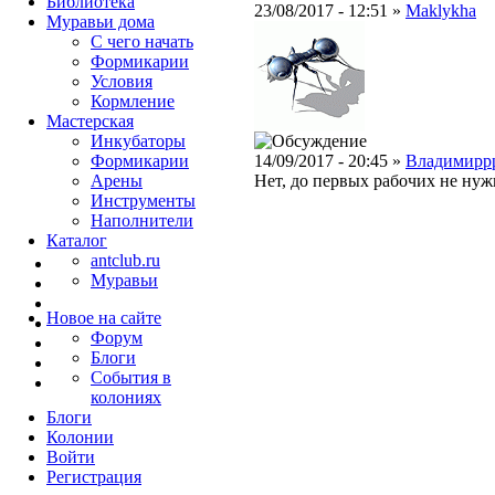
Библиотека
23/08/2017 - 12:51 »
Maklykha
Муравьи дома
С чего начать
Формикарии
Условия
Кормление
Мастерская
Инкубаторы
Формикарии
14/09/2017 - 20:45 »
Владимирр
Арены
Нет, до первых рабочих не нуж
Инструменты
Наполнители
Каталог
antclub.ru
Муравьи
Новое на сайте
Форум
Блоги
События в
колониях
Блоги
Колонии
Войти
Peгиcтpaция