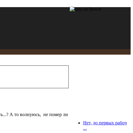
...? А то волнуюсь, не помер ли
Нет, до первых рабоч
...