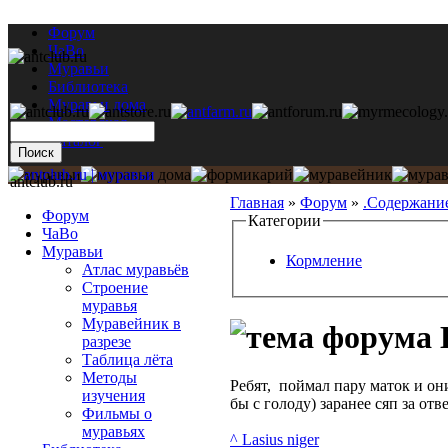
Форум
ЧаВо
Муравьи
Библиотека
Муравьи дома
Мастерская
Каталог
antclub.ru
Главная
»
Форум
»
.Содержани
Форум
Категории
ЧаВо
Муравьи
Кормление
Атлас муравьёв
Строение
муравья
Муравейник в
L
разрезе
Таблица лёта
Методы
Ребят, поймал пару маток и он
изучения
бы с голоду) заранее сяп за от
Фильмы о
муравьях
^ Lasius niger