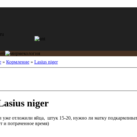
е
»
Кормление
»
Lasius niger
asius niger
и уже отложили яйца, штук 15-20, нужно ли матку подкармливать
вет и потраченное время)