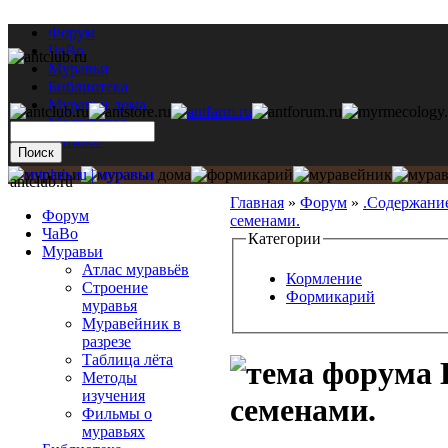
Форум
ЧаВо
Муравьи
Библиотека
Муравьи дома
Мастерская
Каталог
antclub.ru
Главная
»
Форум
»
.Содержани
Форум
семенами.
ЧаВо
Категории
Муравьи
Атлас муравьёв
Кормление
Строение
Формикарий
муравья
Муравейник в
разрезе
Таблица лёта
Методы
изучения
семенами.
Фильмы о
муравьях