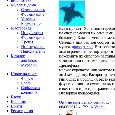
Библиотека
Муравьи дома
С чего начать
Формикарии
Условия
Кормление
Мастерская
Всем привет! Хочу поинтересо
Инкубаторы
на счет кормежки их семенами(
Формикарии
большие). Какие именно семен
Арены
Сейчас у них рацион состоит и
Инструменты
мушок
дрозофилов
. Вот собств
Наполнители
долгосрочное и не портящееся т
Каталог
покормить их сиропом(растяпы 
antclub.ru
утонули или не запутались в ва
Муравьи
Дрозофила
мелкое буроватое или желтовато
Новое на сайте
до 4 мм в длину. Распростране
Форум
гниющих и бродящих раститель
Блоги
фруктах, пивном сусле, на выт
События в
известным и распространенным
колониях
Drosophila melanogaster.
Блоги
Колонии
Они не едят целых семян, ... ›
Войти
08/06/2012 - 17:21 »
Ventell
Peгиcтpaция