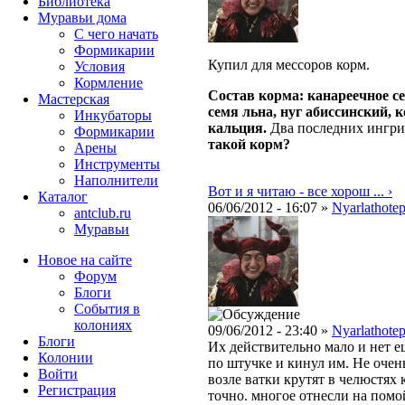
Библиотека
Муравьи дома
С чего начать
Формикарии
Купил для мессоров корм.
Условия
Кормление
Состав корма: канареечное сем
Мастерская
семя льна, нуг абиссинский, 
Инкубаторы
кальция.
Два последних ингри
Формикарии
такой корм?
Арены
Инструменты
Наполнители
Вот и я читаю - все хорош ... ›
Каталог
06/06/2012 - 16:07 »
Nyarlathote
antclub.ru
Муравьи
Новое на сайте
Форум
Блоги
События в
колониях
09/06/2012 - 23:40 »
Nyarlathote
Блоги
Их действительно мало и нет е
Колонии
по штучке и кинул им. Не очен
Войти
возле ватки крутят в челюстях 
Peгиcтpaция
точно. многое отнесли на помой