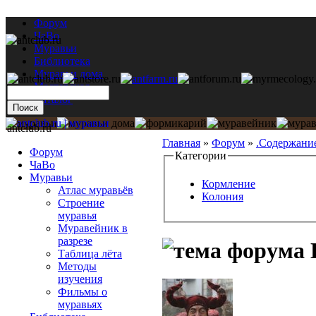
Форум
ЧаВо
Муравьи
Библиотека
Муравьи дома
Мастерская
Каталог
antclub.ru
Главная
»
Форум
»
.Содержани
Форум
Категории
ЧаВо
Муравьи
Кормление
Атлас муравьёв
Колония
Строение
муравья
Муравейник в
разрезе
Таблица лёта
Методы
изучения
Фильмы о
муравьях