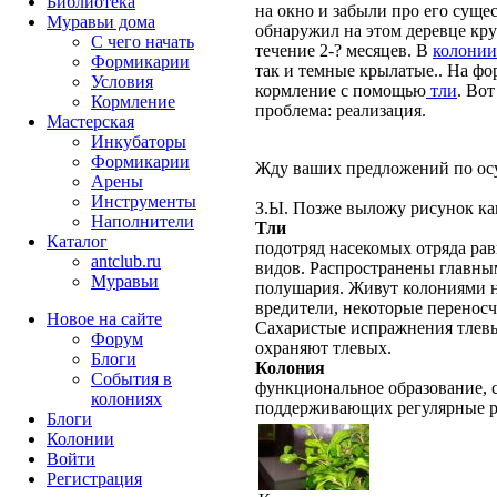
Библиотека
на окно и забыли про его сущес
Муравьи дома
обнаружил на этом деревце кр
С чего начать
течение 2-? месяцев. В
колонии
Формикарии
так и темные крылатые.. На фо
Условия
кормление с помощью
тли
. Вот
Кормление
проблема: реализация.
Мастерская
Инкубаторы
Формикарии
Жду ваших предложений по ос
Арены
Инструменты
З.Ы. Позже выложу рисунок ка
Наполнители
Тли
Каталог
подотряд насекомых отряда рав
antclub.ru
видов. Распространены главны
Муравьи
полушария. Живут колониями н
вредители, некоторые переносч
Новое на сайте
Сахаристые испражнения тлевы
Форум
охраняют тлевых.
Блоги
Колония
События в
функциональное образование, с
колониях
поддерживающих регулярные 
Блоги
Колонии
Войти
Peгиcтpaция