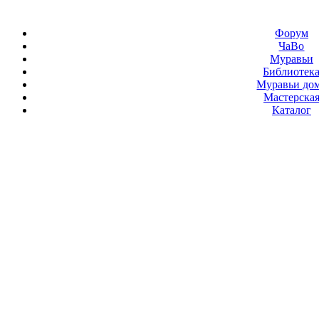
Форум
ЧаВо
Муравьи
Библиотек
Муравьи до
Мастерска
Каталог