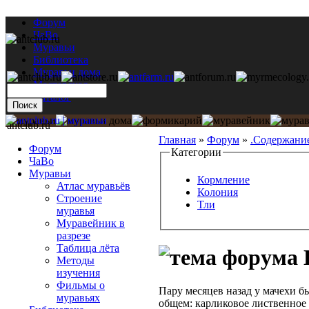
Форум
ЧаВо
Муравьи
Библиотека
Муравьи дома
Мастерская
Каталог
antclub.ru
Главная
»
Форум
»
.Содержани
Форум
Категории
ЧаВо
Муравьи
Кормление
Атлас муравьёв
Колония
Строение
Тли
муравья
Муравейник в
разрезе
Таблица лёта
Методы
изучения
Фильмы о
Пару месяцев назад у мачехи б
муравьях
общем: карликовое лиственное 