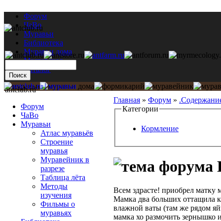
Форум
ЧаВо
Муравьи
Библиотека
Муравьи дома
Мастерская
Каталог
antclub.ru
Главная
»
Форум
»
.Содержани
Форум
Категории
ЧаВо
Муравьи
Кормление
Атлас муравьёв
Строение
муравья
Муравейник в
разрезе
Таблица лёта
Методы
Всем здрасте! приобрел матку м
изучения
Мамка два больших оттащила к 
Фильмы о
влажной ваты (там же рядом яй
муравьях
мамка хо размочить зернышко и 