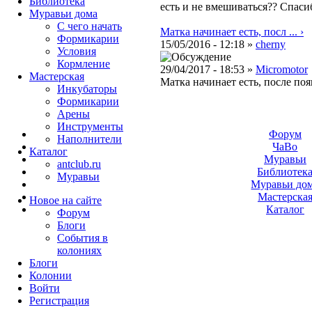
Библиотека
есть и не вмешиваться?? Спаси
Муравьи дома
С чего начать
Матка начинает есть, посл ... ›
Формикарии
15/05/2016 - 12:18 »
cherny
Условия
Кормление
29/04/2017 - 18:53 »
Micromotor
Мастерская
Матка начинает есть, после по
Инкубаторы
Формикарии
Арены
Инструменты
Форум
Наполнители
ЧаВо
Каталог
Муравьи
antclub.ru
Библиотек
Муравьи
Муравьи до
Мастерска
Новое на сайте
Каталог
Форум
Блоги
События в
колониях
Блоги
Колонии
Войти
Peгиcтpaция