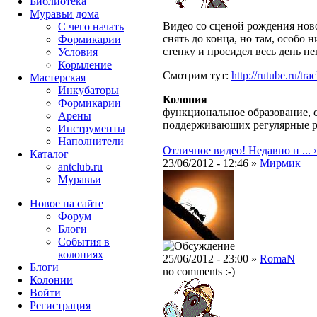
Библиотека
Муравьи дома
Видео со сценой рождения нов
С чего начать
снять до конца, но там, особо 
Формикарии
стенку и просидел весь день н
Условия
Кормление
Смотрим тут:
http://rutube.ru/tr
Мастерская
Инкубаторы
Колония
Формикарии
функциональное образование, с
Арены
поддерживающих регулярные 
Инструменты
Наполнители
Отличное видео! Недавно н ... ›
Каталог
23/06/2012 - 12:46 »
Мирмик
antclub.ru
Муравьи
Новое на сайте
Форум
Блоги
События в
колониях
25/06/2012 - 23:00 »
RomaN
Блоги
no comments :-)
Колонии
Войти
Peгиcтpaция