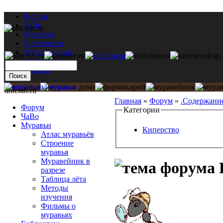
Форум
ЧаВо
Муравьи
Библиотека
Муравьи дома
Мастерская
Каталог
antclub.ru
Главная
»
Форум
»
.Содержани
Форум
Категории
ЧаВо
Муравьи
Киперство
Атлас муравьёв
Строение
муравья
Муравейник в
разрезе
Таблица лёта
Методы
изучения
Фильмы о
муравьях