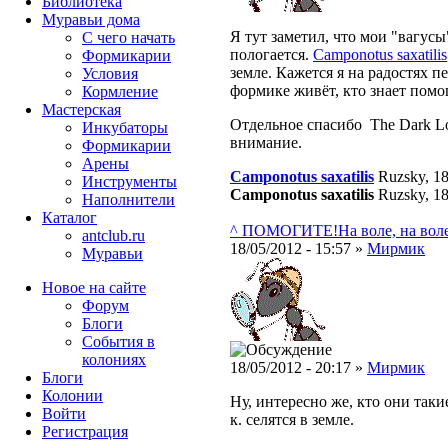
Библиотека
Муравьи дома
Я тут заметил, что мои "вагусы"
С чего начать
пологается.
Camponotus saxatilis
Формикарии
земле. Кажется я на радостях п
Условия
формике живёт, кто знает помо
Кормление
Мастерская
Отдельное спасибо The Dark Lor
Инкубаторы
внимание.
Формикарии
Арены
Camponotus saxatilis
Ruzsky, 1
Инструменты
Camponotus saxatilis
Ruzsky, 1
Наполнители
Каталог
^ ПОМОГИТЕ!
На воле, на воле 
antclub.ru
18/05/2012 - 15:57 »
Мирмик
Муравьи
Новое на сайте
Форум
Блоги
События в
колониях
18/05/2012 - 20:17 »
Мирмик
Блоги
Колонии
Ну, интересно же, кто они таки
Войти
к. селятся в земле.
Peгиcтpaция