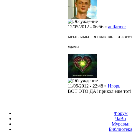
12/05/2012 - 06:56 »
antfarmer
ыгыыыыы... я плакаль... а лого
удачи.
11/05/2012 - 22:48 »
Игорь
ВОТ ЭТО ДА! прикол еще тот!
Форум
ЧаВо
Муравьи
Библиотек