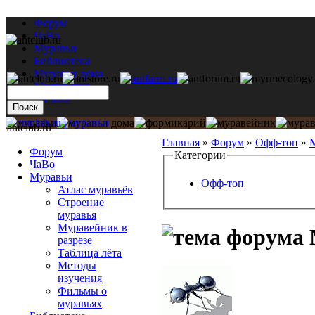
Форум
ЧаВо
Муравьи
Библиотека
Муравьи дома
Мастерская
Каталог
antclub.ru
Главная
»
Форум
»
Офф-топ
»
Форум
Категории
ЧаВо
Муравьи
Офф-топ
Атлас муравьёв
Строение
муравья
Муравейник в
разрезе
Таблица лёта
Методы
изучения
Фильмы о
муравьях