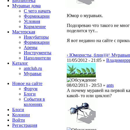
Библиотека
Муравьи дома
С чего начать
Юмор о муравьях.
Формикарии
Условия
Подозреваю что такого не много.
Кормление
поделится тут...
Мастерская
Инкубаторы
Я вот недавно на сайте с прик
Формикарии
Арены
Инструменты
‹ Юмористы, блин)))
^ Муравь
Наполнители
11/05/2012 - 21:05 »
Владимирр
Каталог
antclub.ru
Муравьи
Новое на сайте
08/02/2013 - 20:53 »
ants
Форум
А почему муравей на первой ка
Блоги
какой- то или циклоп?
События в
колониях
Блоги
Колонии
Войти
Peгиcтpaция