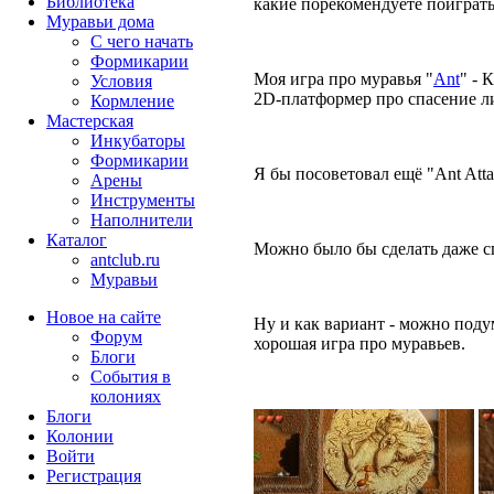
Библиотека
какие порекомендуете поиграт
Муравьи дома
С чего начать
Формикарии
Моя игра про муравья "
Ant
" -
К
Условия
2D-платформер про спасение 
Кормление
Мастерская
Инкубаторы
Формикарии
Я бы посоветовал ещё "Ant Atta
Арены
Инструменты
Наполнители
Каталог
Можно было бы сделать даже сп
antclub.ru
Муравьи
Новое на сайте
Ну и как вариант - можно подум
Форум
хорошая игра про муравьев.
Блоги
События в
колониях
Блоги
Колонии
Войти
Peгиcтpaция