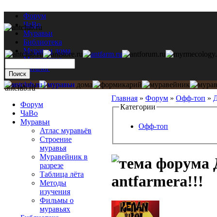
Форум
ЧаВо
Муравьи
Библиотека
Муравьи дома
Мастерская
Каталог
antclub.ru
Главная
»
Форум
»
Офф-топ
»
Д
Форум
Категории
ЧаВо
Муравьи
Офф-топ
Атлас муравьёв
Строение
муравья
Муравейник в
разрезе
Таблица лёта
antfarmera!!!
Методы
изучения
Фильмы о
муравьях