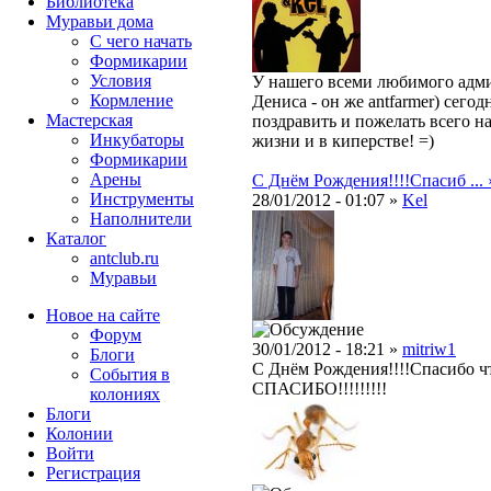
Библиотека
Муравьи дома
С чего начать
Формикарии
Условия
У нашего всеми любимого адми
Кормление
Дениса - он же antfarmer) сего
Мастерская
поздравить и пожелать всего на
Инкубаторы
жизни и в киперстве! =)
Формикарии
Арены
С Днём Рождения!!!!Спасиб ... 
Инструменты
28/01/2012 - 01:07 »
Kel
Наполнители
Каталог
antclub.ru
Муравьи
Новое на сайте
Форум
30/01/2012 - 18:21 »
mitriw1
Блоги
С Днём Рождения!!!!Спасибо чт
События в
СПАСИБО!!!!!!!!!
колониях
Блоги
Колонии
Войти
Peгиcтpaция