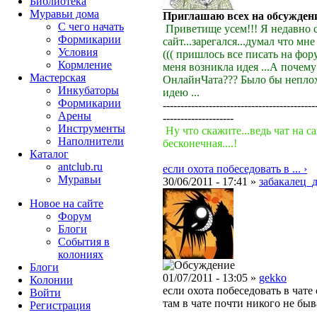
Библиотека
Муравьи дома
Приглашаю всех на обсуждени
С чего начать
Приветище усем!!! Я недавно 
Формикарии
сайт...зарегался...думал что мн
Условия
((( пришлось все писать на фору
Кормление
меня возникла идея ...А почему
Мастерская
ОнлайнЧата??? Было бы неплох
Инкубаторы
идею ...
Формикарии
-------------------------------------------
Арены
--------------------
Инструменты
Ну что скажите...ведь чат на са
Наполнители
бесконечная....!
Каталог
antclub.ru
если охота побеседовать в ... ›
Муравьи
30/06/2011 - 17:41 »
забакалец_
Новое на сайте
Форум
Блоги
События в
колониях
Блоги
01/07/2011 - 13:05 »
gekko
Колонии
если охота побеседовать в чате 
Войти
там в чате почти никого не быв
Peгиcтpaция