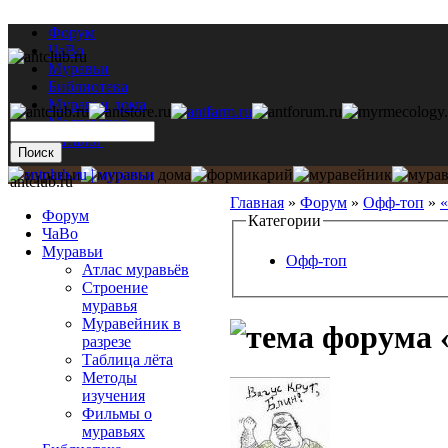
Форум
ЧаВо
Муравьи
Библиотека
Муравьи дома
Мастерская
Каталог
antclub.ru
Главная
»
Форум
»
Офф-топ
»
«
Форум
Категории
ЧаВо
Муравьи
Офф-топ
Атлас муравьёв
Строение
муравья
Муравейник в
«
разрезе
Таблица лёта
Методы
изучения
Фильмы о
муравьях