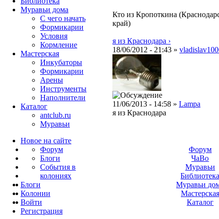
Библиотека
Муравьи дома
Кто из Кропоткина (Краснодар
С чего начать
край)
Формикарии
Условия
я из Краснодара ›
Кормление
18/06/2012 - 21:43 »
vladislav10
Мастерская
Инкубаторы
Формикарии
Арены
Инструменты
Наполнители
11/06/2013 - 14:58 »
Lampa
Каталог
я из Краснодара
antclub.ru
Муравьи
Новое на сайте
Форум
Форум
Блоги
ЧаВо
События в
Муравьи
колониях
Библиотек
Блоги
Муравьи до
Колонии
Мастерска
Войти
Каталог
Peгиcтpaция