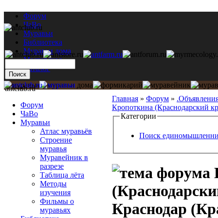
Форум
ЧаВо
Муравьи
Библиотека
Муравьи дома
Мастерская
Каталог
antclub.ru
Главная
»
Форум
»
.Объявлени
Форум
Кропоткина (Краснодарский кра
ЧаВо
Категории
Муравьи
Атлас муравьёв
Поиск единомышленни
Строение
муравья
Муравейник в
разрезе
Таблица лёта
Методы
(Краснодарски
изучения
Фильмы о
Краснодар (Кр
муравьях