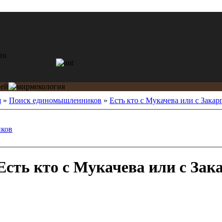
я
»
Поиск единомышленников
»
Есть кто с Мукачева или с Закарп
ков
сть кто с Мукачева или с Зак