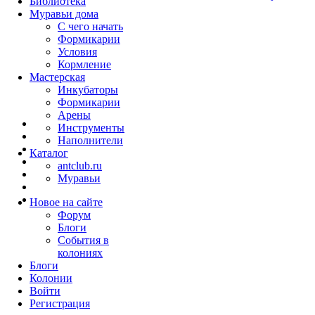
Библиотека
Муравьи дома
С чего начать
Формикарии
Условия
Кормление
Мастерская
Инкубаторы
Формикарии
Арены
Инструменты
Наполнители
Каталог
antclub.ru
Муравьи
Новое на сайте
Форум
Блоги
События в
колониях
Блоги
Колонии
Войти
Peгиcтpaция