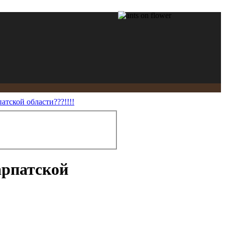
атской области???!!!!
арпатской