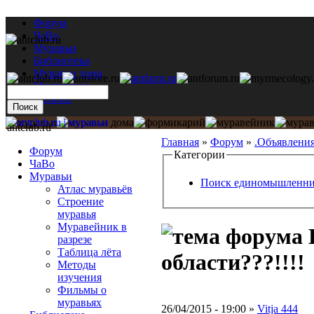
Форум
ЧаВо
Муравьи
Библиотека
Муравьи дома
Мастерская
Каталог
antclub.ru
Главная
»
Форум
»
.Объявлени
Форум
Категории
ЧаВо
Муравьи
Поиск единомышленни
Атлас муравьёв
Строение
муравья
Муравейник в
Е
разрезе
Таблица лёта
области???!!!!
Методы
изучения
Фильмы о
муравьях
26/04/2015 - 19:00 »
Vitja 444