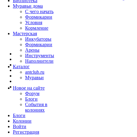
Библиотека
Муравьи дома
С чего начать
Формикарии
Условия
Кормление
Мастерская
Инкубаторы
Формикарии
Арены
Инструменты
Наполнители
Каталог
antclub.ru
Муравьи
Новое на сайте
Форум
Блоги
События в
колониях
Блоги
Колонии
Войти
Peгиcтpaция