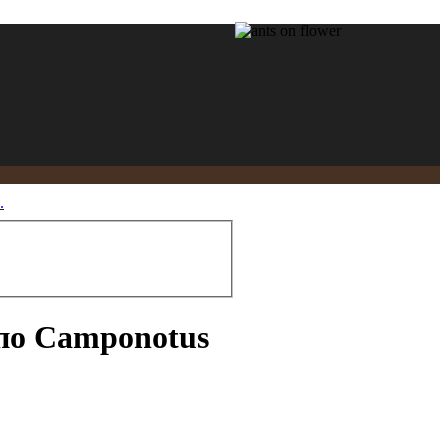
.
по Camponotus