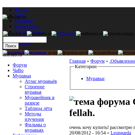
Форум
ЧаВо
Муравьи
Библиотека
Муравьи дома
Мастерская
Каталог
antclub.ru
Главная
»
Форум
»
.Объявлени
Форум
Категории
ЧаВо
Муравьи
Муравьи
Атлас муравьёв
Строение
муравья
Муравейник в
разрезе
Таблица лёта
fellah.
Методы
изучения
Фильмы о
очень хочу купить! рассмотрю
муравьях
20/08/2012 - 16:54 »
Leongarda