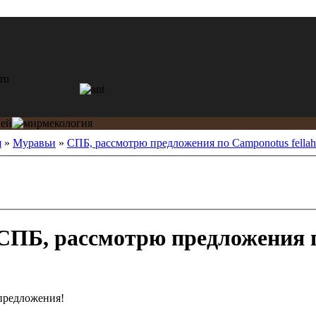
я
»
Муравьи
»
СПБ, рассмотрю предложения по Camponotus fellah
СПБ, рассмотрю предложения 
 предложения!