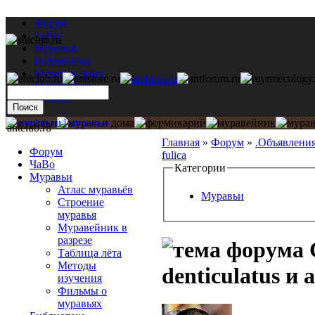
Форум
ЧаВо
Муравьи
Библиотека
Муравьи дома
Мастерская
Каталог
antclub.ru
Главная
»
Форум
»
.Объявлени
Форум
fulica
ЧаВо
Категории
Муравьи
Атлас муравьёв
Муравьи
Строение
муравья
Муравейник в
разрезе
Таблица лёта
Методы
denticulatus и a
изучения
Фильмы о
муравьях