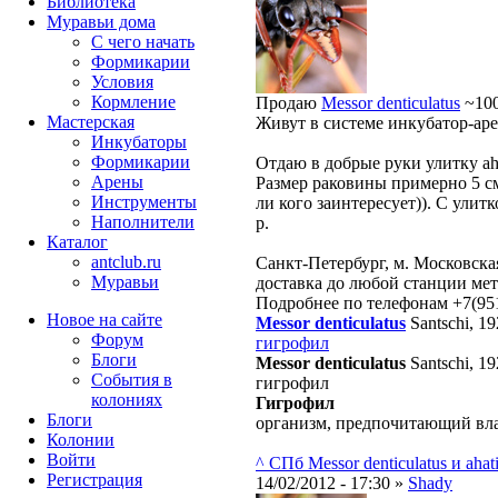
Библиотека
Муравьи дома
С чего начать
Формикарии
Условия
Кормление
Продаю
Messor denticulatus
~100
Мастерская
Живут в системе инкубатор-аре
Инкубаторы
Формикарии
Отдаю в добрые руки улитку aha
Арены
Размер раковины примерно 5 см
Инструменты
ли кого заинтересует)). С улит
Наполнители
р.
Каталог
antclub.ru
Санкт-Петербург, м. Московск
Муравьи
доставка до любой станции мет
Подробнее по телефонам +7(95
Новое на сайте
Messor denticulatus
Santschi, 1
Форум
гигрофил
Блоги
Messor denticulatus
Santschi, 1
События в
гигрофил
колониях
Гигрофил
Блоги
организм, предпочитающий вл
Колонии
Войти
^ СПб Messor denticulatus и ahati
Peгиcтpaция
14/02/2012 - 17:30 »
Shady