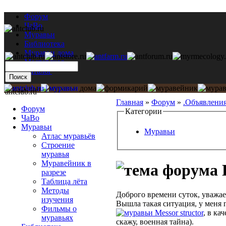
Форум
ЧаВо
Муравьи
Библиотека
Муравьи дома
Мастерская
Каталог
antclub.ru
Главная
»
Форум
»
.Объявлени
Форум
Категории
ЧаВо
Муравьи
Муравьи
Атлас муравьёв
Строение
муравья
Муравейник в
разрезе
Таблица лёта
Методы
Доброго времени суток, уважа
изучения
Вышла такая ситуация, у меня
Фильмы о
Messor structor
, в ка
муравьях
скажу, военная тайна).