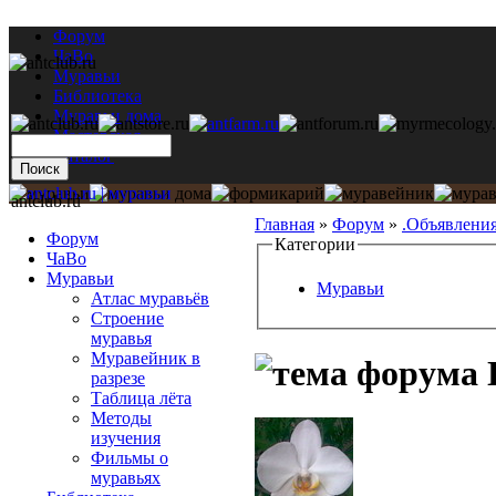
Форум
ЧаВо
Муравьи
Библиотека
Муравьи дома
Мастерская
Каталог
antclub.ru
Главная
»
Форум
»
.Объявлени
Форум
Категории
ЧаВо
Муравьи
Муравьи
Атлас муравьёв
Строение
муравья
Муравейник в
разрезе
Таблица лёта
Методы
изучения
Фильмы о
муравьях