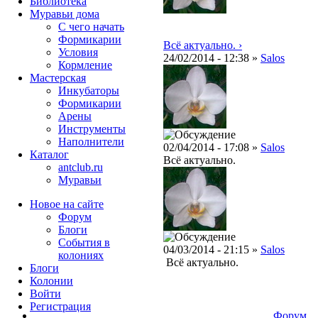
Библиотека
Муравьи дома
С чего начать
Формикарии
Всё актуально. ›
Условия
24/02/2014 - 12:38 »
Salos
Кормление
Мастерская
Инкубаторы
Формикарии
Арены
Инструменты
Наполнители
02/04/2014 - 17:08 »
Salos
Каталог
Всё актуально.
antclub.ru
Муравьи
Новое на сайте
Форум
Блоги
События в
04/03/2014 - 21:15 »
Salos
колониях
Всё актуально.
Блоги
Колонии
Войти
Peгиcтpaция
Форум