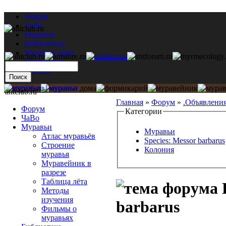
Форум
ЧаВо
Муравьи
Библиотека
Муравьи дома
Мастерская
Каталог
antclub.ru
Главная
»
Форум
»
.Объявлени
Форум
Категории
ЧаВо
Муравьи
Муравьи
Атлас муравьёв
Species: Messor barbarus
Строение
Колония
муравья
Муравейник в
разрезе
Таблица лёта
Методы
изучения
barbarus
Фильмы о
муравьях