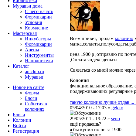
Библиотека
Муравьи дома
С чего начать
Формикарии
Условия
Кормление
Мастерская
Всем привет, продам
колонию
м
Инкубаторы
матка,солдаты,полусолдаты,раб
Формикарии
Арены
цена 1900 р ,отправлю по почте
Инструменты
,Оплата яндекс деньги
Наполнители
Каталог
Связаться со мной можно через
antclub.ru
Муравьи
Колония
функциональное образование, с
Новое на сайте
поддерживающих регулярные 
Форум
Блоги
такую колонию лучше отдав ... 
События в
05/04/2010 - 17:03 »
gekko
колониях
Блоги
29/05/2011 - 19:22 »
seno
Колонии
ещё продаешь?
Войти
я бы купил но не за 1900
Peгиcтpaция