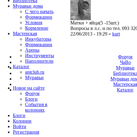
Библиотека
Муравьи дома
С чего начать
Формикарии
Условия
Матки + яйца(5 -15шт.)
Кормление
Вопросы в л.с. и по тел. 093 32
Мастерская
22/06/2013 - 19:29 »
kurt
Инкубаторы
Формикарии
Арены
Инструменты
Форум
Наполнители
ЧаВо
Каталог
Муравьи
antclub.ru
Библиотек
Муравьи
Муравьи до
Мастерска
Новое на сайте
Каталог
Форум
Блоги
События в
колониях
Блоги
Колонии
Войти
Peгиcтpaция