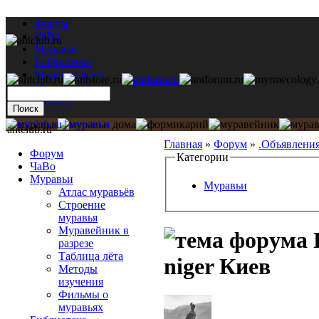
Форум
ЧаВо
Муравьи
Библиотека
Муравьи дома
Мастерская
Каталог
antclub.ru
Главная
»
Форум
»
.Объявлени
Форум
Категории
ЧаВо
Муравьи
Муравьи
Атлас муравьёв
Строение
муравья
Муравейник в
П
разрезе
Таблица лёта
niger Киев
Методы
изучения
Фильмы о
муравьях