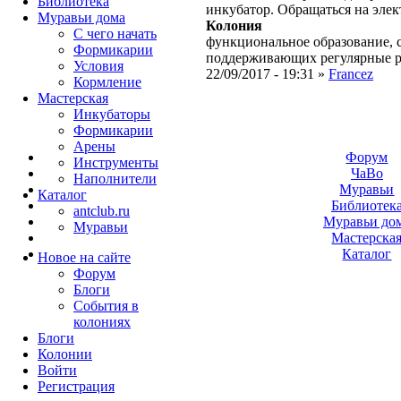
Библиотека
инкубатор. Обращаться на эле
Муравьи дома
Колония
С чего начать
функциональное образование, с
Формикарии
поддерживающих регулярные 
Условия
22/09/2017 - 19:31 »
Francez
Кормление
Мастерская
Инкубаторы
Формикарии
Арены
Форум
Инструменты
ЧаВо
Наполнители
Муравьи
Каталог
Библиотек
antclub.ru
Муравьи до
Муравьи
Мастерска
Каталог
Новое на сайте
Форум
Блоги
События в
колониях
Блоги
Колонии
Войти
Peгиcтpaция