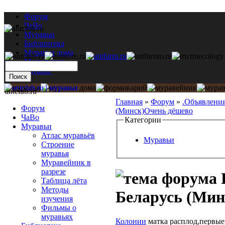
Форум
ЧаВо
Муравьи
Библиотека
Муравьи дома
Мастерская
Каталог
antclub.ru
Главная
»
Форум
»
.Объявлени
Форум
(Минск)Очень дёшево
ЧаВо
Категории
Муравьи
Атлас муравьёв
Муравьи
Строение
муравья
Муравейник в
разрезе
П
Таблица лёта
Методы
Беларусь (Мин
изучения
Фильмы о
муравьях
Колонии
матка расплод,первые