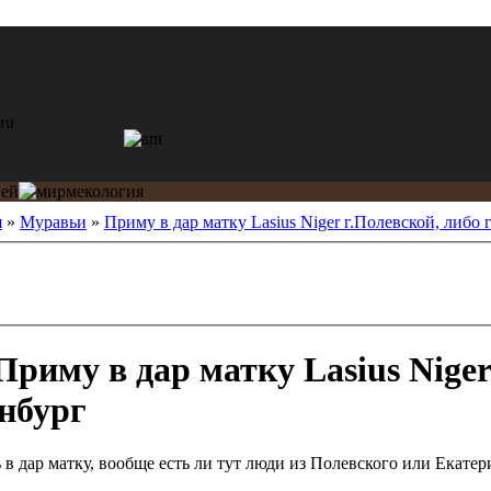
я
»
Муравьи
»
Приму в дар матку Lasius Niger г.Полевской, либо г.
риму в дар матку Lasius Niger
инбург
 в дар матку, вообще есть ли тут люди из Полевского или Екате