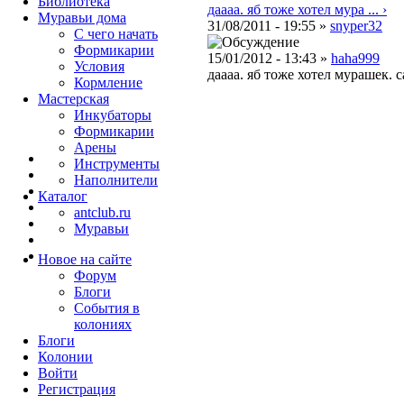
Библиотека
даааа. яб тоже хотел мура ... ›
Муравьи дома
31/08/2011 - 19:55 »
snyper32
С чего начать
Формикарии
15/01/2012 - 13:43 »
haha999
Условия
даааа. яб тоже хотел мурашек. 
Кормление
Мастерская
Инкубаторы
Формикарии
Арены
Инструменты
Наполнители
Каталог
antclub.ru
Муравьи
Новое на сайте
Форум
Блоги
События в
колониях
Блоги
Колонии
Войти
Peгиcтpaция