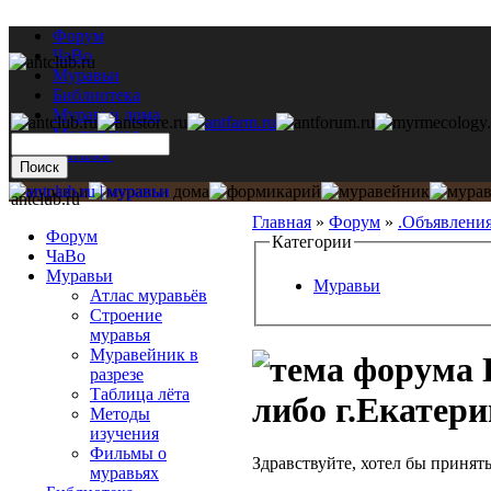
Форум
ЧаВо
Муравьи
Библиотека
Муравьи дома
Мастерская
Каталог
antclub.ru
Главная
»
Форум
»
.Объявлени
Форум
Категории
ЧаВо
Муравьи
Муравьи
Атлас муравьёв
Строение
муравья
Муравейник в
П
разрезе
Таблица лёта
либо г.Екатер
Методы
изучения
Фильмы о
Здравствуйте, хотел бы принять
муравьях