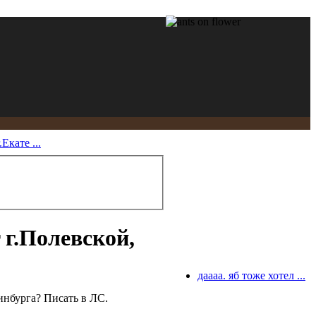
Екате ...
 г.Полевской,
даааа. яб тоже хотел ...
ринбурга? Писать в ЛС.