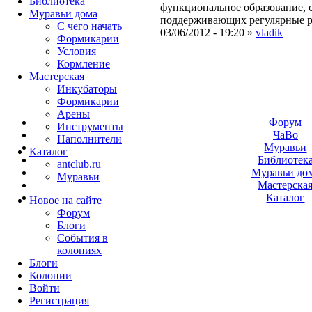
Библиотека
функциональное образование, с
Муравьи дома
поддерживающих регулярные 
С чего начать
03/06/2012 - 19:20 »
vladik
Формикарии
Условия
Кормление
Мастерская
Инкубаторы
Формикарии
Арены
Форум
Инструменты
ЧаВо
Наполнители
Муравьи
Каталог
Библиотек
antclub.ru
Муравьи до
Муравьи
Мастерска
Каталог
Новое на сайте
Форум
Блоги
События в
колониях
Блоги
Колонии
Войти
Peгиcтpaция