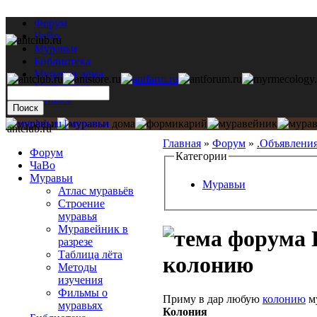
Форум
ЧаВо
Муравьи
Библиотека
Муравьи дома
Мастерская
Каталог
antclub.ru
Главная
»
Форум
»
.Объявлени
Форум
Категории
ЧаВо
Муравьи
Муравьи
Атлас муравьёв
Строение
муравья
Муравейник в
разрезе
Таблица лёта
колонию
Методы
изучения
Фильмы о
Приму в дар любую
колонию
м
муравьях
Колония