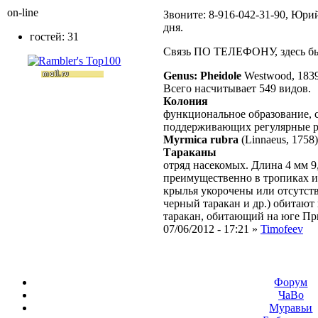
on-line
Звоните: 8-916-042-31-90, Юрий
дня.
гостей: 31
Связь ПО ТЕЛЕФОНУ, здесь бы
Genus: Pheidole
Westwood, 183
Всего насчитывает 549 видов.
Колония
функциональное образование, с
поддерживающих регулярные 
Myrmica rubra
(Linnaeus, 1758)
Тараканы
отряд насекомых. Длина 4 мм 9,
преимущественно в тропиках и
крылья укорочены или отсутств
черный таракан и др.) обитают
таракан, обитающий на юге При
07/06/2012 - 17:21 »
Timofeev
Форум
ЧаВо
Муравьи