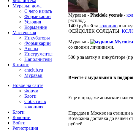
Библиотека
Муравьи дома
С чего начать
Муравьи -
Pheidole yeensis
-
ко
Формикарии
расплод.
Условия
1400 рублей за
колонию
в инку
Кормление
ФЕЙДОЛЕК СОЛДАТЫ.
КОЛ
Мастерская
Инкубаторы
Муравьи -
Myrmica
Формикарии
со своими личинками.
Арены
Инструменты
500 р за матку в инкубаторе (п
Наполнители
Каталог
antclub.ru
Муравьи
Вместе с муравьями в подаро
Новое на сайте
Форум
Блоги
Еще в продаже анамские палоч
События в
колониях
Блоги
Передам в Москве на станции 
Колонии
Возможна доставка до вашей ст
Войти
рублей.
Peгиcтpaция