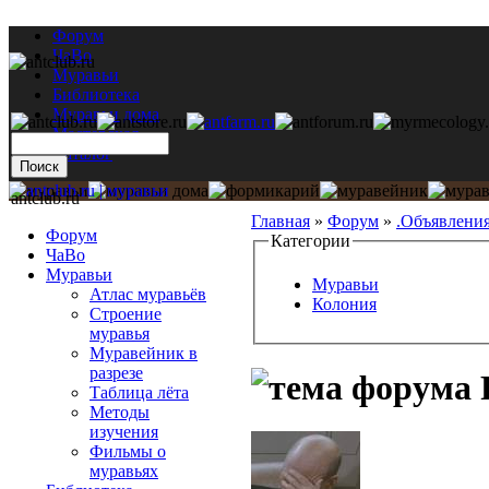
Форум
ЧаВо
Муравьи
Библиотека
Муравьи дома
Мастерская
Каталог
antclub.ru
Главная
»
Форум
»
.Объявлени
Форум
Категории
ЧаВо
Муравьи
Муравьи
Атлас муравьёв
Колония
Строение
муравья
Муравейник в
разрезе
Таблица лёта
Методы
изучения
Фильмы о
муравьях