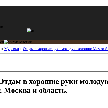
я
»
Муравьи
»
Отдам в хорошие руки молодую колонию Messor Stru
Отдам в хорошие руки молоду
r. Москва и область.