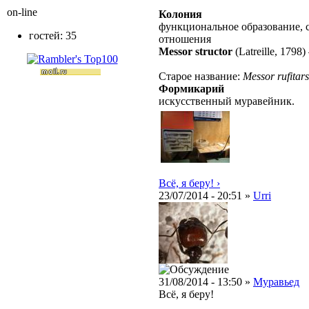
on-line
Колония
функциональное образование, 
гостей: 35
отношения
Messor structor
(Latreille, 1798)
Старое название:
Messor rufitars
Формикарий
искусственный муравейник.
Всё, я беру! ›
23/07/2014 - 20:51 »
Urri
31/08/2014 - 13:50 »
Муравьед
Всё, я беру!