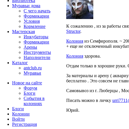
Библиотека
Муравьи дома
С чего начать
Формикарии
Условия
К сожалению , из за работы св
Кормление
Structor
.
Мастерская
Инкубаторы
Колония
из Семфирополя. ~ 200
Формикарии
+ еще не отключенный инкубат
Арены
Инструменты
Колония
здорова.
Наполнители
Каталог
Отдам только в хорошие руки.
antclub.ru
Муравьи
За материалы и арену ( аквариу
бесплатно . Это совсем не глав
Новое на сайте
Форум
Самовывоз из г. Люберцы , Мос
Блоги
События в
Писать можно в личку
urri7711
колониях
Блоги
Юрий.
Колонии
Войти
Peгиcтpaция