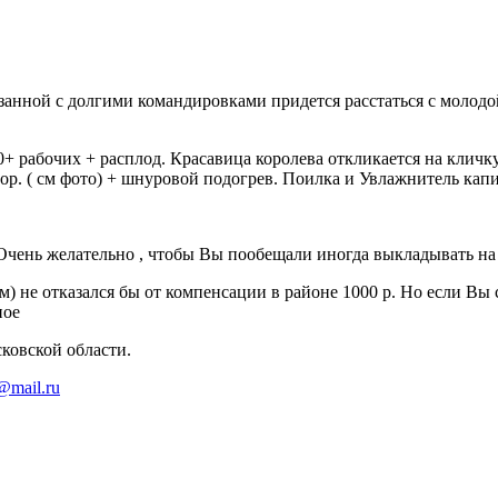
язанной с долгими командировками придется расстаться с молод
+ рабочих + расплод. Красавица королева откликается на кличк
ор. ( см фото) + шнуровой подогрев. Поилка и Увлажнитель кап
 Очень желательно , чтобы Вы пообещали иногда выкладывать н
м) не отказался бы от компенсации в районе 1000 р. Но если Вы 
ное
ковской области.
@mail.ru