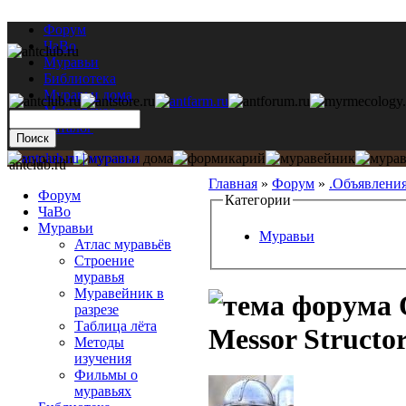
Форум
ЧаВо
Муравьи
Библиотека
Муравьи дома
Мастерская
Каталог
antclub.ru
Главная
»
Форум
»
.Объявлени
Форум
Категории
ЧаВо
Муравьи
Муравьи
Атлас муравьёв
Строение
муравья
Муравейник в
разрезе
Таблица лёта
Messor Structo
Методы
изучения
Фильмы о
муравьях