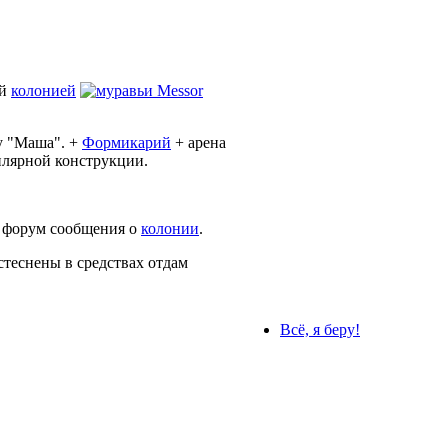
ой
колонией
Messor
у "Маша". +
Формикарий
+ арена
илярной конструкции.
а форум сообщения о
колонии
.
стеснены в средствах отдам
Всё, я беру!