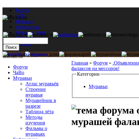
Форум
ЧаВо
Муравьи
Библиотека
Муравьи дома
Мастерская
Каталог
antclub.ru
Главная
»
Форум
»
.Объявлени
Форум
фалаксов на мессоров!
ЧаВо
Категории
Муравьи
Атлас муравьёв
Муравьи
Строение
муравья
Муравейник в
разрезе
Таблица лёта
Методы
мурашей фалак
изучения
Фильмы о
муравьях