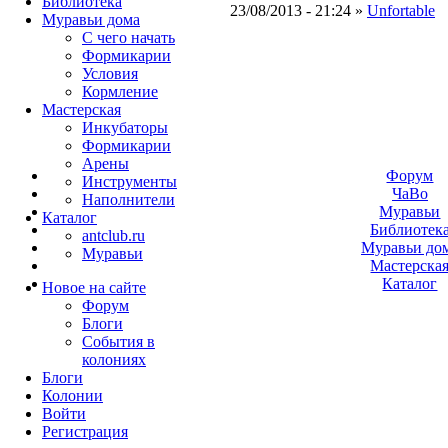
Библиотека
23/08/2013 - 21:24 »
Unfortable
Муравьи дома
С чего начать
Формикарии
Условия
Кормление
Мастерская
Инкубаторы
Формикарии
Арены
Форум
Инструменты
ЧаВо
Наполнители
Муравьи
Каталог
Библиотек
antclub.ru
Муравьи до
Муравьи
Мастерска
Каталог
Новое на сайте
Форум
Блоги
События в
колониях
Блоги
Колонии
Войти
Peгиcтpaция