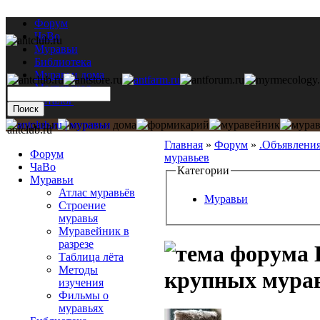
Форум
ЧаВо
Муравьи
Библиотека
Муравьи дома
Мастерская
Каталог
antclub.ru
Главная
»
Форум
»
.Объявлени
Форум
муравьев
ЧаВо
Категории
Муравьи
Атлас муравьёв
Муравьи
Строение
муравья
Муравейник в
разрезе
Таблица лёта
Методы
крупных мура
изучения
Фильмы о
муравьях