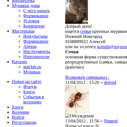
Библиотека
Муравьи дома
С чего начать
Формикарии
Условия
Кормление
Добрый день!
Мастерская
ищется
семья
крупных муравьев
Инкубаторы
Нижний Новгород
Формикарии
9108889922 Алексей
Арены
или на эл.почту
komdir@myrave
Инструменты
Семья
Наполнители
основная форма существования
Каталог
репродуктивных (самки, самцы
antclub.ru
(рабочие).
Муравьи
Возможен самовывоз ›
Новое на сайте
11/04/2012 - 13:26 »
detroid
Форум
Блоги
События в
колониях
Блоги
Колонии
Войти
13/04/2012 - 11:56 »
Nimrod
Peгиcтpaция
Написал вам в Лс.