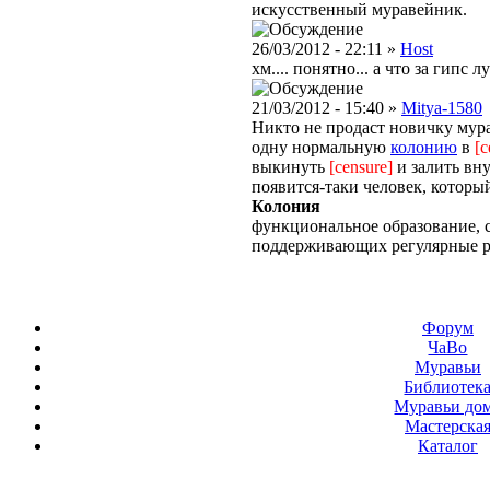
искусственный муравейник.
26/03/2012 - 22:11 »
Host
хм.... понятно... а что за гипс 
21/03/2012 - 15:40 »
Mitya-1580
Никто не продаст новичку мур
одну нормальную
колонию
в
[c
выкинуть
[censure]
и залить вну
появится-таки человек, которы
Колония
функциональное образование, с
поддерживающих регулярные 
Форум
ЧаВо
Муравьи
Библиотек
Муравьи до
Мастерска
Каталог