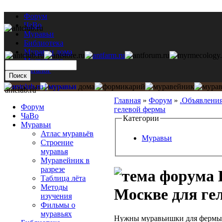
Форум
ЧаВо
Муравьи
Библиотека
Муравьи дома
Мастерская
Каталог
antclub.ru
Главная
»
Форум
»
.Объявлени
Форум
гелевой фермы
ЧаВо
Категории
Муравьи
Атлас муравьёв
Муравьи
Строение
муравья
Муравейник в
разрезе
Таблица лёта
Методы
Москве для ге
изучения
Фильмы о
муравьях
Нужны муравьишки для фермы...