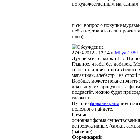
по художественным магазинам,
п сы. вопрос о покупке муравь
небытие, так что если прочтет 
плиз)
27/03/2012 - 12:14 »
Mitya-1580
Лучше всего - марки Г-5. Но п
Главное, чтобы без добавок. Мо
сероватый цвет против белого 
магазинах, алебастр - на строй
Вообще, можете пока спрятать
для сыпучих продуктов, а форм
подрастёт, можно будет присоед
где жить.
Ну и по
формикариям
почитайт
полезного найдёте.
Семья
основная форма существования
репродуктивных (самки, самцы
(рабочие).
Формикарий