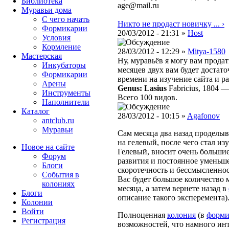
Библиотека
age@mail.ru
Муравьи дома
С чего начать
Никто не продаст новичку ... ›
Формикарии
20/03/2012 - 21:31 »
Host
Условия
Кормление
28/03/2012 - 12:29 »
Mitya-1580
Мастерская
Ну, муравьёв я могу вам продат
Инкубаторы
месяцев двух вам будет достат
Формикарии
времени на изучение сайта и р
Арены
Genus: Lasius
Fabricius, 1804
Инструменты
Всего 100 видов.
Наполнители
Каталог
28/03/2012 - 10:15 »
Agafonov
antclub.ru
Муравьи
Сам месяца два назад проделыв
на гелевый, после чего стал из
Новое на сайте
Гелевый, вносит очень большие
Форум
развития и постоянное уменьшен
Блоги
скоротечность и бессмысленнос
События в
Вас будет большое количество м
колониях
месяца, а затем вернете назад в
Блоги
описание такого эксперемента)
Колонии
Войти
Полноценная
колония
(в
форми
Peгиcтpaция
возможностей, что намного инт