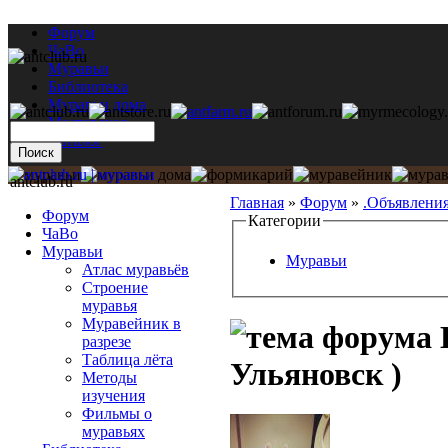
Форум
ЧаВо
Муравьи
Библиотека
Муравьи дома
Мастерская
Каталог
antclub.ru
Главная
»
Форум
»
.Объявлени
Форум
Категории
ЧаВо
Муравьи
Муравьи
Атлас муравьёв
Строение
муравья
Муравейник в
разрезе
Таблица лёта
Ульяновск )
Методы
изучения
Фильмы о
муравьях