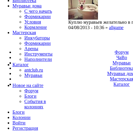
Библиотека
Муравьи дома
С чего начать
Формикарии
Условия
Куплю муравьев желательно в г
Кормление
04/08/2013 - 10:36 »
allgame
Мастерская
Инкубаторы
Формикарии
Арены
Форум
Инструменты
ЧаВо
Наполнители
Муравьи
Каталог
Библиотек
antclub.ru
Муравьи до
Муравьи
Мастерска
Каталог
Новое на сайте
Форум
Блоги
События в
колониях
Блоги
Колонии
Войти
Peгиcтpaция