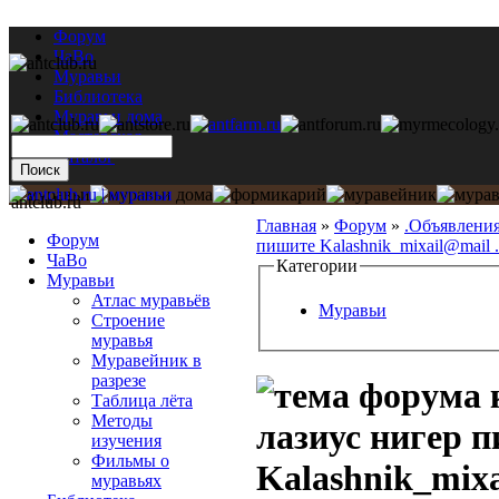
Форум
ЧаВо
Муравьи
Библиотека
Муравьи дома
Мастерская
Каталог
antclub.ru
Главная
»
Форум
»
.Объявлени
Форум
пишите Kalashnik_mixail@mail .
ЧаВо
Категории
Муравьи
Атлас муравьёв
Муравьи
Строение
муравья
Муравейник в
разрезе
Таблица лёта
Методы
лазиус нигер 
изучения
Фильмы о
Kalashnik_mixa
муравьях