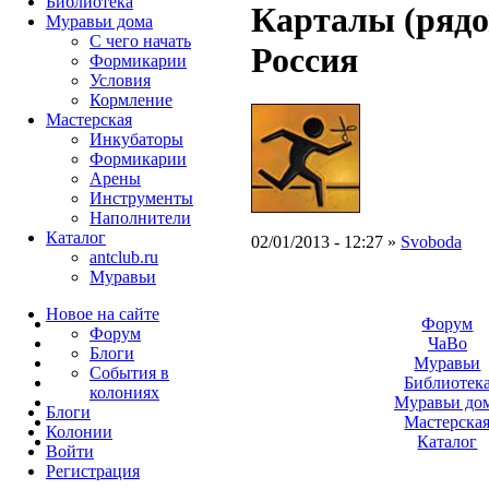
Библиотека
Карталы (рядо
Муравьи дома
С чего начать
Россия
Формикарии
Условия
Кормление
Мастерская
Инкубаторы
Формикарии
Арены
Инструменты
Наполнители
Каталог
02/01/2013 - 12:27 »
Svoboda
antclub.ru
Муравьи
Новое на сайте
Форум
Форум
ЧаВо
Блоги
Муравьи
События в
Библиотек
колониях
Муравьи до
Блоги
Мастерска
Колонии
Каталог
Войти
Peгиcтpaция