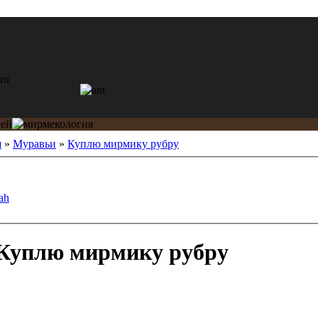
я
»
Муравьи
»
Куплю мирмику рубру
ah
Куплю мирмику рубру