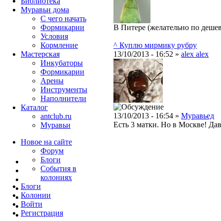
Библиотека
Муравьи дома
С чего начать
Формикарии
В Питере (желательно по дешев
Условия
Кормление
^ Куплю мирмику рубру
Мастерская
13/10/2013 - 16:52 »
alex alex
Инкубаторы
Формикарии
Арены
Инструменты
Наполнители
Каталог
13/10/2013 - 16:54 »
Муравьед
antclub.ru
Есть 3 матки. Но в Москве! Да
Муравьи
Новое на сайте
Форум
Блоги
События в
колониях
Блоги
Колонии
Войти
Peгиcтpaция