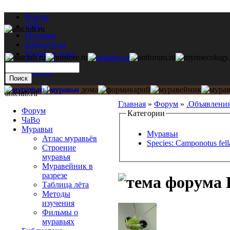
Форум
ЧаВо
Муравьи
Библиотека
Муравьи дома
Мастерская
Каталог
antclub.ru
Главная
»
Форум
»
.Объявлени
Форум
Категории
ЧаВо
Муравьи
Муравьи
Атлас муравьёв
Species: Camponotus fell
Строение
муравья
Муравейник в
разрезе
Таблица лёта
Методы
изучения
Фильмы о
муравьях