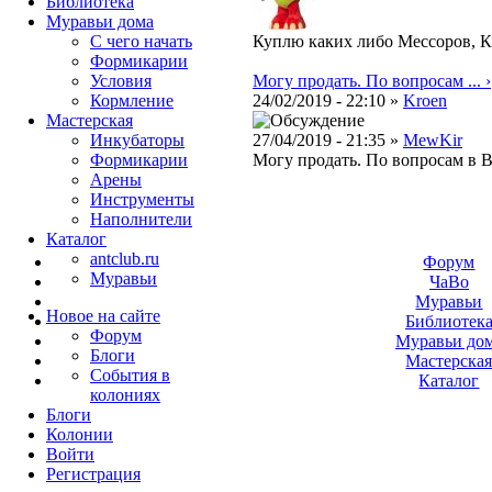
Библиотека
Муравьи дома
С чего начать
Куплю каких либо Мессоров, К
Формикарии
Условия
Могу продать. По вопросам ... ›
Кормление
24/02/2019 - 22:10 »
Kroen
Мастерская
Инкубаторы
27/04/2019 - 21:35 »
MewKir
Формикарии
Могу продать. По вопросам в ВК
Арены
Инструменты
Наполнители
Каталог
antclub.ru
Форум
Муравьи
ЧаВо
Муравьи
Новое на сайте
Библиотек
Форум
Муравьи до
Блоги
Мастерска
События в
Каталог
колониях
Блоги
Колонии
Войти
Peгиcтpaция