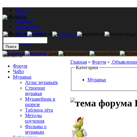
Форум
ЧаВо
Муравьи
Библиотека
Муравьи дома
Мастерская
Каталог
antclub.ru
Главная
»
Форум
»
.Объявлени
Форум
Категории
ЧаВо
Муравьи
Муравьи
Атлас муравьёв
Строение
муравья
Муравейник в
разрезе
Таблица лёта
Методы
изучения
Фильмы о
муравьях